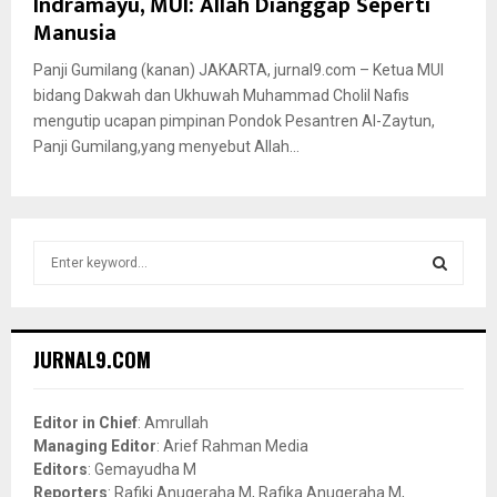
Indramayu, MUI: Allah Dianggap Seperti
Manusia
Panji Gumilang (kanan) JAKARTA, jurnal9.com – Ketua MUI
bidang Dakwah dan Ukhuwah Muhammad Cholil Nafis
mengutip ucapan pimpinan Pondok Pesantren Al-Zaytun,
Panji Gumilang,yang menyebut Allah...
S
e
a
S
r
c
E
JURNAL9.COM
h
f
A
o
Editor in Chief
: Amrullah
r
R
Managing Editor
: Arief Rahman Media
:
Editors
: Gemayudha M
C
Reporters
: Rafiki Anugeraha M, Rafika Anugeraha M,