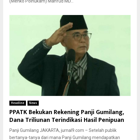
(Menko Polhukam) Mahfud MD...
Headline
News
PPATK Bekukan Rekening Panji Gumilang,
Dana Triliunan Terindikasi Hasil Penipuan
Panji Gumilang JAKARTA, jurnal9.com – Setelah publik
bertanya-tanya dari mana Panji Gumilang mendapatkan