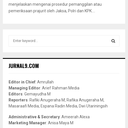
menjelaskan mengenai prosedur pemanggilan atau
pemeriksaan prajurit oleh Jaksa, Polri dan KPK....
S
e
a
S
r
c
E
JURNAL9.COM
h
f
A
o
Editor in Chief
: Amrullah
r
R
Managing Editor
: Arief Rahman Media
:
Editors
: Gemayudha M
C
Reporters
: Rafiki Anugeraha M, Rafika Anugeraha M,
Masaraafi Media, Espana Radin Media, Dwi Utariningsih
H
Administrative & Secretary
: Ameerah Alexa
Marketing Manager
: Anisa Maya M