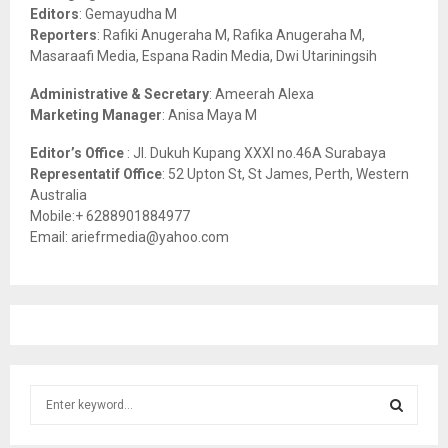
:
Editors
: Gemayudha M
C
Reporters
: Rafiki Anugeraha M, Rafika Anugeraha M,
Masaraafi Media, Espana Radin Media, Dwi Utariningsih
H
Administrative & Secretary
: Ameerah Alexa
Marketing Manager
: Anisa Maya M
Editor’s Office
: Jl. Dukuh Kupang XXXI no.46A Surabaya
Representatif Office
: 52 Upton St, St James, Perth, Western
Australia
Mobile:+ 6288901884977
Email: ariefrmedia@yahoo.com
S
e
a
S