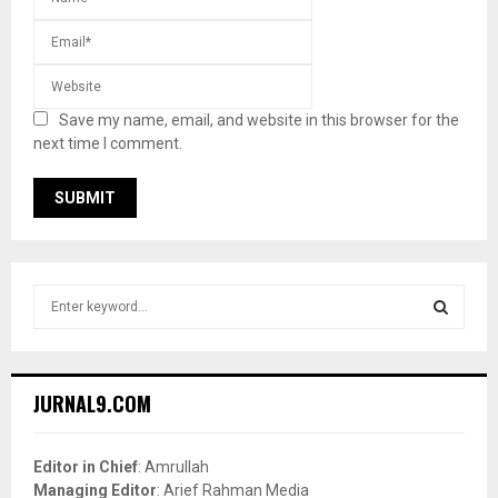
Save my name, email, and website in this browser for the
next time I comment.
S
e
a
S
r
c
E
JURNAL9.COM
h
f
A
o
Editor in Chief
: Amrullah
r
R
Managing Editor
: Arief Rahman Media