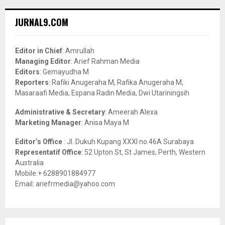
r
c
E
JURNAL9.COM
h
f
A
o
Editor in Chief
: Amrullah
r
R
Managing Editor
: Arief Rahman Media
:
Editors
: Gemayudha M
C
Reporters
: Rafiki Anugeraha M, Rafika Anugeraha M,
Masaraafi Media, Espana Radin Media, Dwi Utariningsih
H
Administrative & Secretary
: Ameerah Alexa
Marketing Manager
: Anisa Maya M
Editor’s Office
: Jl. Dukuh Kupang XXXI no.46A Surabaya
Representatif Office
: 52 Upton St, St James, Perth, Western
Australia
Mobile:+ 6288901884977
Email: ariefrmedia@yahoo.com