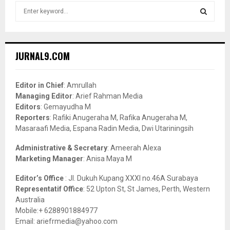
S
e
a
S
r
c
E
JURNAL9.COM
h
f
A
o
Editor in Chief
: Amrullah
r
R
Managing Editor
: Arief Rahman Media
:
Editors
: Gemayudha M
C
Reporters
: Rafiki Anugeraha M, Rafika Anugeraha M,
Masaraafi Media, Espana Radin Media, Dwi Utariningsih
H
Administrative & Secretary
: Ameerah Alexa
Marketing Manager
: Anisa Maya M
Editor’s Office
: Jl. Dukuh Kupang XXXI no.46A Surabaya
Representatif Office
: 52 Upton St, St James, Perth, Western
Australia
Mobile:+ 6288901884977
Email: ariefrmedia@yahoo.com