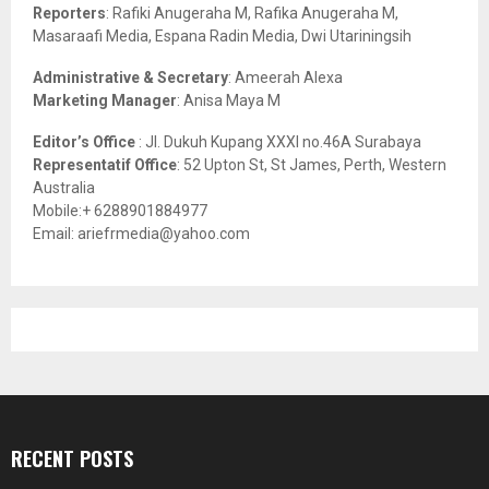
C
Reporters
: Rafiki Anugeraha M, Rafika Anugeraha M,
Masaraafi Media, Espana Radin Media, Dwi Utariningsih
H
Administrative & Secretary
: Ameerah Alexa
Marketing Manager
: Anisa Maya M
Editor’s Office
: Jl. Dukuh Kupang XXXI no.46A Surabaya
Representatif Office
: 52 Upton St, St James, Perth, Western
Australia
Mobile:+ 6288901884977
Email: ariefrmedia@yahoo.com
RECENT POSTS