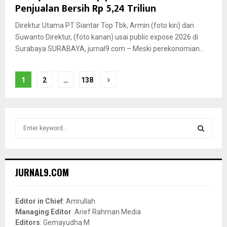
Penjualan Bersih Rp 5,24 Triliun
Direktur Utama PT Siantar Top Tbk, Armin (foto kiri) dan
Suwanto Direktur, (foto kanan) usai public expose 2026 di
Surabaya SURABAYA, jurnal9.com – Meski perekonomian...
Posts
1
2
…
138
pagination
S
e
a
S
r
c
E
JURNAL9.COM
h
f
A
o
Editor in Chief
: Amrullah
r
R
Managing Editor
: Arief Rahman Media
:
Editors
: Gemayudha M