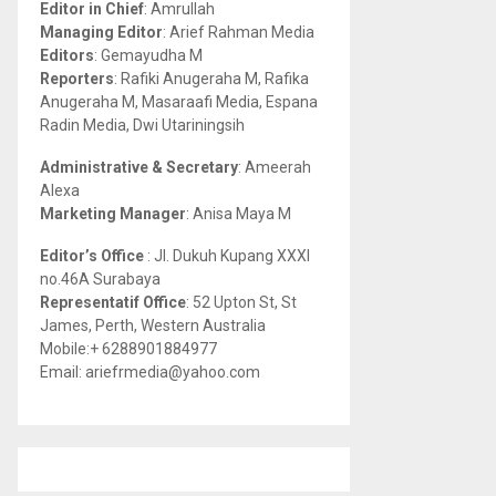
Editor in Chief
: Amrullah
r
R
Managing Editor
: Arief Rahman Media
:
Editors
: Gemayudha M
C
Reporters
: Rafiki Anugeraha M, Rafika
Anugeraha M, Masaraafi Media, Espana
H
Radin Media, Dwi Utariningsih
Administrative & Secretary
: Ameerah
Alexa
Marketing Manager
: Anisa Maya M
Editor’s Office
: Jl. Dukuh Kupang XXXI
no.46A Surabaya
Representatif Office
: 52 Upton St, St
James, Perth, Western Australia
Mobile:+ 6288901884977
Email: ariefrmedia@yahoo.com