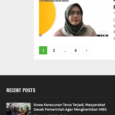
Posts
1
2
…
4
pagination
RECENT POSTS
Siswa Keracunan Terus Terjadi, Masyarakat
Desak Pemerintah Agar Menghentikan MBG