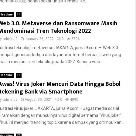
memiliki cukup bahan bakar untuk kembali ke...
Headline
IT
Web 3.0, Metaverse dan Ransomware Masih
Mendominasi Tren Teknologi 2022
by
adminJ9
January 26, 2022
0
6706
Ilustrasi teknologi metaverse JAKARTA, jurnal9.com – Web 3.0
menjadi generasi ketiga dari layanan internet berbasis web yang
masih menjadi tren teknologi pada 2022. Konsep web...
Headline
IT
Awas! Virus Joker Mencuri Data Hingga Bobol
Rekening Bank via Smartphone
by
adminJ9
August 30, 2021
0
4090
Ilustrasi virus joker JAKARTA, jurnal9.com – Jagat media sosial
diramaikan dengan munculnya virus digital bernama “virus joker”.
Virus ini menjadi trending topic karena dampak yang ditimbulkan...
Headline
IT