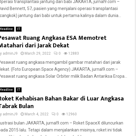
Operasi transplantasi jantung dari babi JAKARTA, jurnal9.com –
David Bennett, 57, pasien yang menjalani operasi transplantasi
(cangkok) jantung dari babi untuk pertama kalinya dalam dunia...
Headline
IT
Pesawat Ruang Angkasa ESA Memotret
Matahari dari Jarak Dekat
by
adminJ9
March 29, 2022
0
12883
Pesawat ruang angkasa mengambil gambar matahari dari jarak
dekat. (Foto European Space Agency) JAKARTA, jurnal9.com –
Pesawat ruang angkasa Solar Orbiter milik Badan Antariksa Eropa...
Headline
IT
Roket Kehabisan Bahan Bakar di Luar Angkasa
Tabrak Bulan
by
adminJ9
March 4, 2022
0
12960
Ilustrasi bulan JAKARTA, jurnal9.com – Roket SpaceX diluncurkan
pada 2015 lalu. Tetapi dalam menjalankan misinya, roket ini tidak