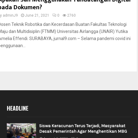
pada Dokumen?
by
adminJ9
June 21, 2021
0
2760
Dosen Teknik Robotika dan Kecerdasan Buatan Fakultas Teknologi
Maju dan Multidisiplin (FTMM) Universitas Airlangga (UNAIR) Yutika
Amelia Effendi. SURABAYA, jurnal9.com – Selama pandemi covid ini
penggunaan...
HEADLINE
Siswa Keracunan Terus Terjadi, Masyarakat
Desak Pemerintah Agar Menghentikan MBG