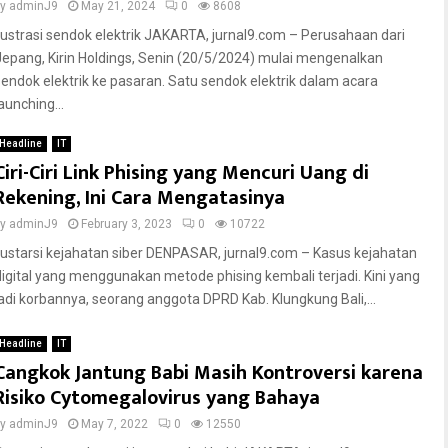
by
adminJ9
May 21, 2024
0
8608
Ilustrasi sendok elektrik JAKARTA, jurnal9.com – Perusahaan dari
Jepang, Kirin Holdings, Senin (20/5/2024) mulai mengenalkan
sendok elektrik ke pasaran. Satu sendok elektrik dalam acara
aunching...
Headline
IT
Ciri-Ciri Link Phising yang Mencuri Uang di
Rekening, Ini Cara Mengatasinya
by
adminJ9
February 3, 2023
0
10722
Ilustarsi kejahatan siber DENPASAR, jurnal9.com – Kasus kejahatan
digital yang menggunakan metode phising kembali terjadi. Kini yang
jadi korbannya, seorang anggota DPRD Kab. Klungkung Bali,...
Headline
IT
Cangkok Jantung Babi Masih Kontroversi karena
Risiko Cytomegalovirus yang Bahaya
by
adminJ9
May 7, 2022
0
12550