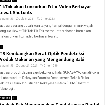
TikTok akan Luncurkan Fitur Video Berbayar
Lewat Shutouts
by
adminJ9
July 8, 2021
0
2263
Ilustrasi seorang bocah wanita yang tampil dengan mimik wajah
yang lucu lewat Tik Tok Tik Tok membuat terobosan baru akan
meluncurkan fitur video berbayar lewat...
IT
ITS Kembangkan Serat Optik Pendeteksi
Produk Makanan yang Mengandung Babi
by
adminJ9
June 21, 2021
0
1989
Ilustrasi produk daging sapi beku yang halal SURABAYA, jurnal9.com
– Laboratorium Rekayasa Fotonika Departemen Teknik Fisika,
Fakultas Teknik Industri dan Rekayasa Sistem (FTIRS) Institut
eknologi...
Headline
IT
Apakah Sah Menggunakan Tandatangan Digital