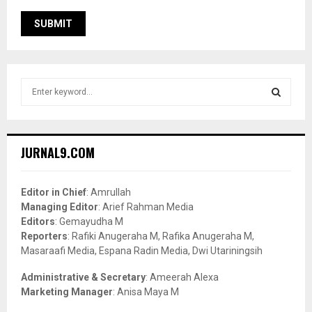
S
e
a
S
r
c
E
JURNAL9.COM
h
f
A
o
Editor in Chief
: Amrullah
r
R
Managing Editor
: Arief Rahman Media
:
Editors
: Gemayudha M
C
Reporters
: Rafiki Anugeraha M, Rafika Anugeraha M,
Masaraafi Media, Espana Radin Media, Dwi Utariningsih
H
Administrative & Secretary
: Ameerah Alexa
Marketing Manager
: Anisa Maya M