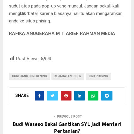
sudut atas pada pop-up yang muncul. Jangan sekali-kali
mengklik ‘batal’ karena biasanya hal itu akan mengarahkan
anda ke situs phising.
RAFIKA ANUGERAHA M I ARIEF RAHMAN MEDIA
Post Views:
5,993
CURI UANG DI REKENING
KEJAHATAN SIBER
LINK PHISING
SHARE
PREVIOUS POST
Budi Waseso Bakal Gantikan SYL Jadi Menteri
Pertanian?