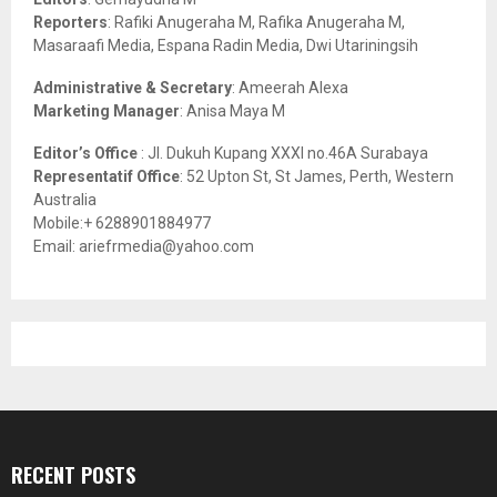
C
Reporters
: Rafiki Anugeraha M, Rafika Anugeraha M,
Masaraafi Media, Espana Radin Media, Dwi Utariningsih
H
Administrative & Secretary
: Ameerah Alexa
Marketing Manager
: Anisa Maya M
Editor’s Office
: Jl. Dukuh Kupang XXXI no.46A Surabaya
Representatif Office
: 52 Upton St, St James, Perth, Western
Australia
Mobile:+ 6288901884977
Email: ariefrmedia@yahoo.com
RECENT POSTS