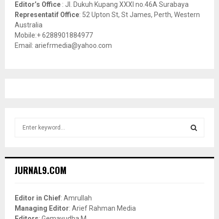
Editor’s Office
: Jl. Dukuh Kupang XXXI no.46A Surabaya
Representatif Office
: 52 Upton St, St James, Perth, Western
Australia
Mobile:+ 6288901884977
Email: ariefrmedia@yahoo.com
S
e
a
S
r
c
E
JURNAL9.COM
h
f
A
o
Editor in Chief
: Amrullah
r
R
Managing Editor
: Arief Rahman Media
:
Editors
: Gemayudha M