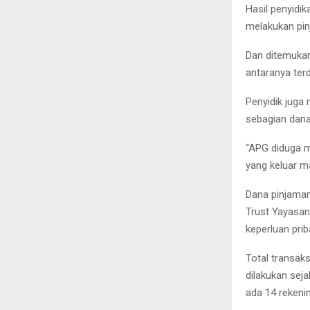
Hasil penyidik
melakukan pin
Dan ditemukan 
antaranya terd
Penyidik juga
sebagian dana 
“APG diduga me
yang keluar ma
Dana pinjaman 
Trust Yayasa
keperluan pri
Total transaks
dilakukan seja
ada 14 rekeni