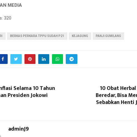
AHMAN MEDIA
s:
320
RI
BERKAS PERKARA TPPU SUDAH P21
KEJAGUNG
PANJI GUMILANG
nflasi Selama 10 Tahun
10 Obat Herbal 
an Presiden Jokowi
Beredar, Bisa Mer
Sebabkan Henti 
adminJ9