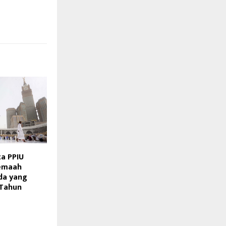
a PPIU
Jemaah
da yang
 Tahun