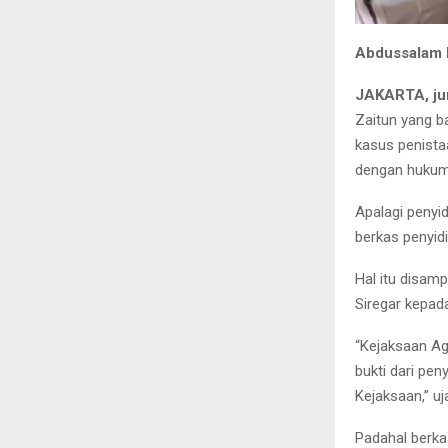
Abdussalam 
JAKARTA, ju
Zaitun yang b
kasus penista
dengan hukuma
Apalagi penyid
berkas penyid
Hal itu disam
Siregar kepad
“Kejaksaan Ag
bukti dari pen
Kejaksaan,” uj
Padahal berka