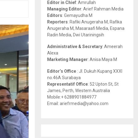
Editor in Chief
: Amrullah
r
R
Managing Editor
: Arief Rahman Media
:
Editors
: Gemayudha M
C
Reporters
: Rafiki Anugeraha M, Rafika
Anugeraha M, Masaraafi Media, Espana
H
Radin Media, Dwi Utariningsih
Administrative & Secretary
: Ameerah
Alexa
Marketing Manager
: Anisa Maya M
Editor’s Office
: Jl. Dukuh Kupang XXXI
no.46A Surabaya
Representatif Office
: 52 Upton St, St
James, Perth, Western Australia
Mobile:+ 6288901884977
Email: ariefrmedia@yahoo.com