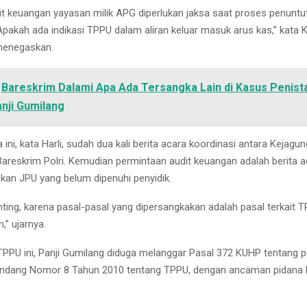
dit keuangan yayasan milik APG diperlukan jaksa saat proses penuntu
Apakah ada indikasi TPPU dalam aliran keluar masuk arus kas,” kat
menegaskan.
Bareskrim Dalami Apa Ada Tersangka Lain di Kasus Penist
nji Gumilang
a ini, kata Harli, sudah dua kali berita acara koordinasi antara Kejag
Bareskrim Polri. Kemudian permintaan audit keuangan adalah berita a
kan JPU yang belum dipenuhi penyidik.
nting, karena pasal-pasal yang dipersangkakan adalah pasal terkait 
,” ujarnya.
PPU ini, Panji Gumilang diduga melanggar Pasal 372 KUHP tentang 
ndang Nomor 8 Tahun 2010 tentang TPPU, dengan ancaman pidana 