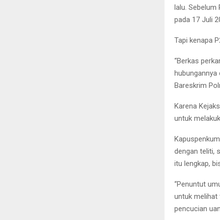
lalu. Sebelum
pada 17 Juli 
Tapi kenapa P
“Berkas perka
hubungannya d
Bareskrim Pol
Karena Kejaks
untuk melakuk
Kapuspenkum K
dengan teliti,
itu lengkap, b
“Penuntut umu
untuk melihat
pencucian uang