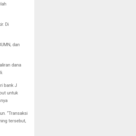
elah
r. Di
 BUMN, dan
aliran dana
i.
ri bank J
but untuk
snya
un. “Transaksi
ning tersebut,