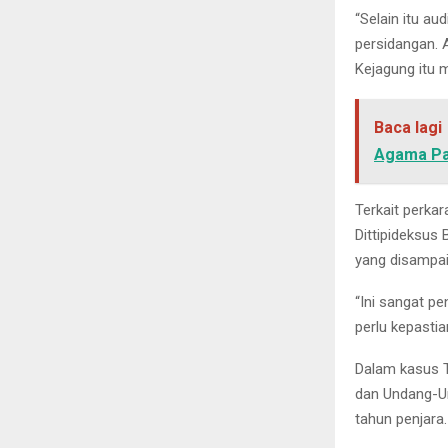
“Selain itu au
persidangan. 
Kejagung itu 
Baca lagi
Agama Pa
Terkait perkar
Dittipideksus 
yang disampai
“Ini sangat pe
perlu kepastian
Dalam kasus T
dan Undang-U
tahun penjara.