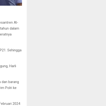
santren Al-
 tahun dalam
jeratnya
 P21. Sehingga
ung, Harli
a dan barang
im Polri ke
Februari 2024