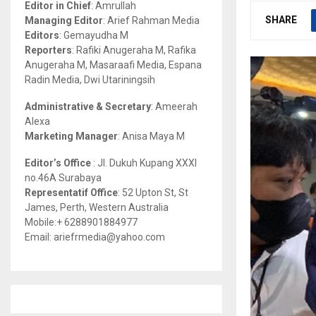
Editor in Chief
: Amrullah
r
R
SHARE
Managing Editor
: Arief Rahman Media
:
Editors
: Gemayudha M
C
Reporters
: Rafiki Anugeraha M, Rafika
Anugeraha M, Masaraafi Media, Espana
H
Radin Media, Dwi Utariningsih
Administrative & Secretary
: Ameerah
Alexa
Marketing Manager
: Anisa Maya M
Editor’s Office
: Jl. Dukuh Kupang XXXI
no.46A Surabaya
Representatif Office
: 52 Upton St, St
James, Perth, Western Australia
Mobile:+ 6288901884977
Email: ariefrmedia@yahoo.com