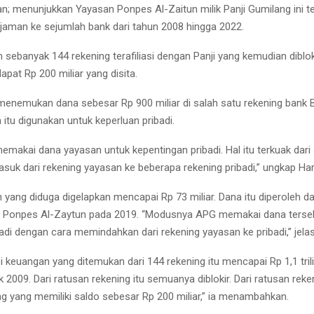
an; menunjukkan Yayasan Ponpes Al-Zaitun milik Panji Gumilang ini t
jaman ke sejumlah bank dari tahun 2008 hingga 2022.
sebanyak 144 rekening terafiliasi dengan Panji yang kemudian dibloki
apat Rp 200 miliar yang disita.
 menemukan dana sebesar Rp 900 miliar di salah satu rekening bank
itu digunakan untuk keperluan pribadi.
makai dana yayasan untuk kepentingan pribadi. Hal itu terkuak dari 
suk dari rekening yayasan ke beberapa rekening pribadi,” ungkap Harl
yang diduga digelapkan mencapai Rp 73 miliar. Dana itu diperoleh da
n Ponpes Al-Zaytun pada 2019. “Modusnya APG memakai dana terse
badi dengan cara memindahkan dari rekening yayasan ke pribadi,” jela
i keuangan yang ditemukan dari 144 rekening itu mencapai Rp 1,1 trili
k 2009. Dari ratusan rekening itu semuanya diblokir. Dari ratusan reke
ng yang memiliki saldo sebesar Rp 200 miliar,” ia menambahkan.