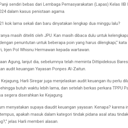
 Panji sendiri bebas dari Lembaga Pemasyarakatan (Lapas) Kelas IIB
2024 dalam kasus penistaan agama.
21 kok lama sekali dan baru dinyatakan lengkap dua minggu lalu?
ranya masih diteliti oleh JPU. Kan masih dibaca dulu untuk kelengkap
engan penuntutan untuk beberapa poin yang harus dilengkapi,” kata 
ri, Irjen Pol Whisnu Hermawan kepada wartawan.
aan Agung, lanjut dia, sebelumnya telah meminta Dittipideksus Bares
an audit keuangan Yayasan Ponpes Al-Zaitun.
ejagung, Harli Siregar juga menjelaskan audit keuangan itu perlu di
 sehingga butuh waktu lebih lama, dan setelah berkas perkara TPPU P
isa segera diserahkan ke Kejagung.
m menyatakan supaya diaudit keuangan yayasan. Kenapa? karena in
 tempus, apakah masuk dalam kategori tindak pidana asal atau tinda
?,” jelas Harli memberi alasan.