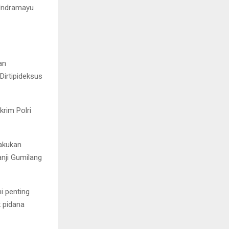
 Indramayu
an
Dirtipideksus
krim Polri
lakukan
anji Gumilang
i penting
k pidana