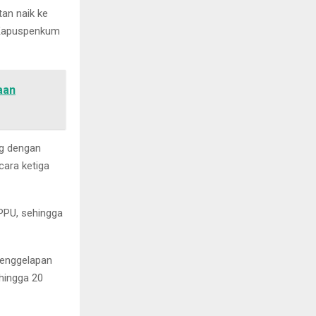
tan naik ke
a Kapuspenkum
aan
ung dengan
cara ketiga
TPPU, sehingga
penggelapan
hingga 20