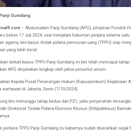
Panji Gumilang
rnal9.com
– Abdussalam Panji Gumilang (APG), pimpinan Pondok Pe
aru bebas 17 Juli 2024, usai menjalani hukuman penjara selama satu
an agama, kini kasus tindak pidana pencucian uang (TPPU) siap men
n yang lebih berat.
ikan terkait kasus TPPU Panji Gumilang ini kini telah mencapai tahap
ikan APG dinyatakan lengkap oleh jaksa penuntut umum.
paikan Kepala Pusat Penerangan Hukum (Kapuspenkum) Kejaksaan Ag
a wartawan di Jakarta, Senin (7/10/2024).
ung kini menunggu tahap kedua dari P21, yaitu penyerahan tersangk
yidik Direktorat Tindak Pidana Ekonomi Khusus (Dittipideksus) Bareskr
arnya.
s perkara TPPU Panji Gumilang itu kabarnya sudah diserahkan sejak 