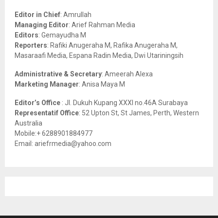
f
A
o
Editor in Chief
: Amrullah
r
R
Managing Editor
: Arief Rahman Media
:
Editors
: Gemayudha M
C
Reporters
: Rafiki Anugeraha M, Rafika Anugeraha M,
Masaraafi Media, Espana Radin Media, Dwi Utariningsih
H
Administrative & Secretary
: Ameerah Alexa
Marketing Manager
: Anisa Maya M
Editor’s Office
: Jl. Dukuh Kupang XXXI no.46A Surabaya
Representatif Office
: 52 Upton St, St James, Perth, Western
Australia
Mobile:+ 6288901884977
Email: ariefrmedia@yahoo.com