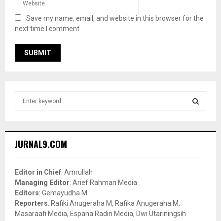
Save my name, email, and website in this browser for the
next time I comment.
S
e
a
S
r
c
E
JURNAL9.COM
h
f
A
o
Editor in Chief
: Amrullah
r
R
Managing Editor
: Arief Rahman Media
:
Editors
: Gemayudha M
C
Reporters
: Rafiki Anugeraha M, Rafika Anugeraha M,
Masaraafi Media, Espana Radin Media, Dwi Utariningsih
H