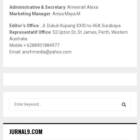
Administrative & Secretary
: Ameerah Alexa
Marketing Manager
: Anisa Maya M
Editor’s Office
: Jl. Dukuh Kupang XXXI no.46A Surabaya
Representatif Office
: 52 Upton St, St James, Perth, Western
Australia
Mobile:+ 6288901884977
Email: ariefrmedia@yahoo.com
S
e
a
S
r
c
E
JURNAL9.COM
h