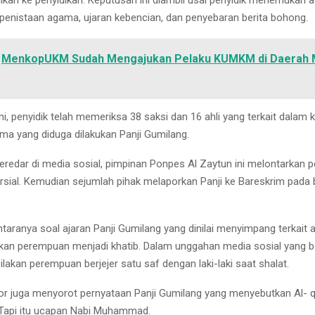
dikan ke penyidikan. Keputusan ini diambil usai penyidik menemukan 
t penistaan agama, ujaran kebencian, dan penyebaran berita bohong.
MenkopUKM Sudah Mengajukan Pelaku KUMKM di Daerah 
ni, penyidik telah memeriksa 38 saksi dan 16 ahli yang terkait dalam
ma yang diduga dilakukan Panji Gumilang.
beredar di media sosial, pimpinan Ponpes Al Zaytun ini melontarkan 
rsial. Kemudian sejumlah pihak melaporkan Panji ke Bareskrim pada 
taranya soal ajaran Panji Gumilang yang dinilai menyimpang terkait 
n perempuan menjadi khatib. Dalam unggahan media sosial yang be
akan perempuan berjejer satu saf dengan laki-laki saat shalat.
or juga menyorot pernyataan Panji Gumilang yang menyebutkan Al- 
Tapi itu ucapan Nabi Muhammad.