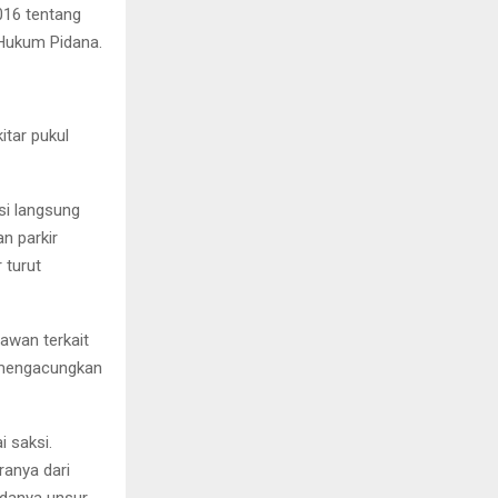
016 tentang
Hukum Pidana.
itar pukul
si langsung
n parkir
 turut
awan terkait
 mengacungkan
i saksi.
ranya dari