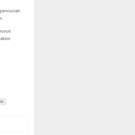
 pencucian
n.
Khusus
alisis
AN