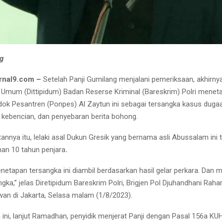
g
rnal9.com –
Setelah Panji Gumilang menjalani pemeriksaan, akhirnya
 Umum (Dittipidum) Badan Reserse Kriminal (Bareskrim) Polri menet
ok Pesantren (Ponpes) Al Zaytun ini sebagai tersangka kasus duga
 kebencian, dan penyebaran berita bohong.
tannya itu, lelaki asal Dukun Gresik yang bernama asli Abussalam ini
an 10 tahun penjara
.
netapan tersangka ini diambil berdasarkan hasil gelar perkara. Dan
gka,” jelas Diretipidum Bareskrim Polri, Brigjen Pol Djuhandhani Raha
an di Jakarta, Selasa malam (1/8/2023).
 ini, lanjut Ramadhan, penyidik menjerat Panji dengan Pasal 156a KU