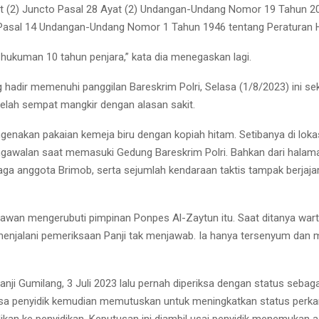
t (2) Juncto Pasal 28 Ayat (2) Undangan-Undang Nomor 19 Tahun 2
 Pasal 14 Undangan-Undang Nomor 1 Tahun 1946 tentang Peraturan 
ukuman 10 tahun penjara,” kata dia menegaskan lagi.
 hadir memenuhi panggilan Bareskrim Polri, Selasa (1/8/2023) ini sek
telah sempat mangkir dengan alasan sakit.
genakan pakaian kemeja biru dengan kopiah hitam. Setibanya di loka
awalan saat memasuki Gedung Bareskrim Polri. Bahkan dari halama
jaga anggota Brimob, serta sejumlah kendaraan taktis tampak berjajar
awan mengerubuti pimpinan Ponpes Al-Zaytun itu. Saat ditanya wart
enjalani pemeriksaan Panji tak menjawab. Ia hanya tersenyum dan
ji Gumilang, 3 Juli 2023 lalu pernah diperiksa dengan status sebaga
ksa penyidik kemudian memutuskan untuk meningkatkan status perka