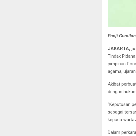
Panji Gumilan
JAKARTA, ju
Tindak Pidana
pimpinan Pond
agama, ujaran
Akibat perbua
dengan hukum
“Keputusan pe
sebagai tersan
kepada wartaw
Dalam perkara