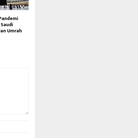
Pandemi
 Saudi
ran Umrah