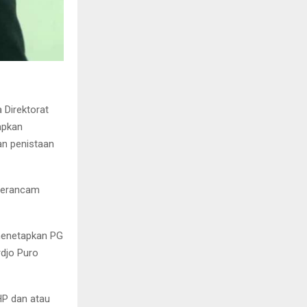
 Direktorat
apkan
an penistaan
 terancam
 menetapkan PG
rdjo Puro
HP dan atau