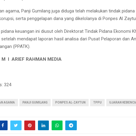
aan agama, Panji Gumilang juga diduga telah melakukan tindak pidana
korupsi, serta penggelapan dana yang dikelolanya di Ponpes Al Zaytu
 pidana keuangan ini diusut oleh Direktorat Tindak Pidana Ekonomi 
) setelah mendapat laporan hasil analisa dari Pusat Pelaporan dan An
angan (PPATK).
M I ARIEF RAHMAN MEDIA
s:
324
AN AGAMA
PANJI GUMILANG
PONPES AL-ZAYTUN
TPPU
UJARAN KEBENCI