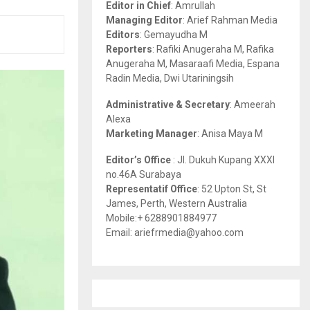
Editor in Chief
: Amrullah
r
R
Managing Editor
: Arief Rahman Media
:
Editors
: Gemayudha M
C
Reporters
: Rafiki Anugeraha M, Rafika
Anugeraha M, Masaraafi Media, Espana
H
Radin Media, Dwi Utariningsih
Administrative & Secretary
: Ameerah
Alexa
Marketing Manager
: Anisa Maya M
Editor’s Office
: Jl. Dukuh Kupang XXXI
no.46A Surabaya
Representatif Office
: 52 Upton St, St
James, Perth, Western Australia
Mobile:+ 6288901884977
Email: ariefrmedia@yahoo.com