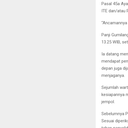
Pasal 45a Aya
ITE dan/atau
“Ancamannya h
Panji Gumilang
13.25 WIB, se
Ia datang men
mendapat peng
depan juga di
menjaganya.
Sejumlah wart
kesiapannya m
jempol.
Sebelumnya Pan
Sesuai diperi