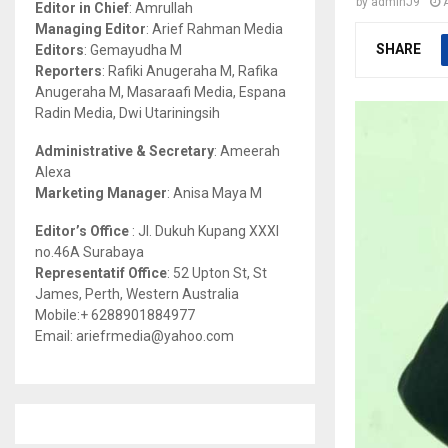
by
adminJ9
Editor in Chief
: Amrullah
r
R
Managing Editor
: Arief Rahman Media
:
SHARE
Editors
: Gemayudha M
C
Reporters
: Rafiki Anugeraha M, Rafika
Anugeraha M, Masaraafi Media, Espana
H
Radin Media, Dwi Utariningsih
Administrative & Secretary
: Ameerah
Alexa
Marketing Manager
: Anisa Maya M
Editor’s Office
: Jl. Dukuh Kupang XXXI
no.46A Surabaya
Representatif Office
: 52 Upton St, St
James, Perth, Western Australia
Mobile:+ 6288901884977
Email: ariefrmedia@yahoo.com