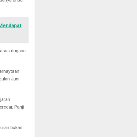
adanya unsur
Mendapat
 kasus dugaan
pernaytaan
bulan Juni
ajaran
redar, Panji
quran bukan