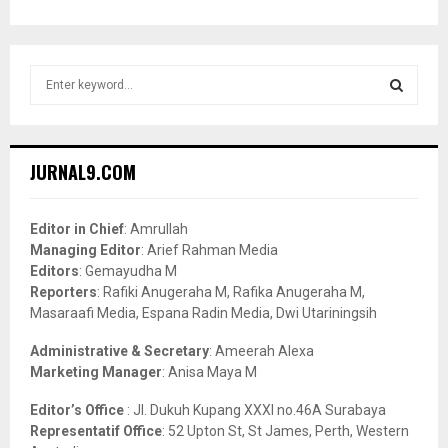
S
e
a
S
r
c
E
JURNAL9.COM
h
f
A
o
Editor in Chief
: Amrullah
r
R
Managing Editor
: Arief Rahman Media
:
Editors
: Gemayudha M
C
Reporters
: Rafiki Anugeraha M, Rafika Anugeraha M,
Masaraafi Media, Espana Radin Media, Dwi Utariningsih
H
Administrative & Secretary
: Ameerah Alexa
Marketing Manager
: Anisa Maya M
Editor’s Office
: Jl. Dukuh Kupang XXXI no.46A Surabaya
Representatif Office
: 52 Upton St, St James, Perth, Western