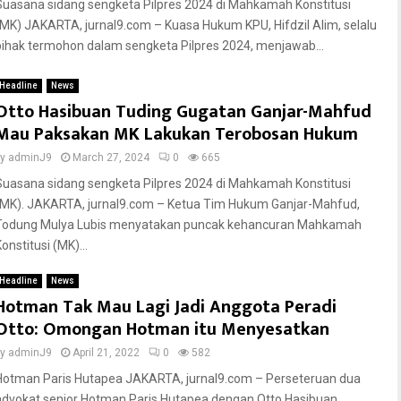
Suasana sidang sengketa Pilpres 2024 di Mahkamah Konstitusi
(MK) JAKARTA, jurnal9.com – Kuasa Hukum KPU, Hifdzil Alim, selalu
pihak termohon dalam sengketa Pilpres 2024, menjawab...
Headline
News
Otto Hasibuan Tuding Gugatan Ganjar-Mahfud
Mau Paksakan MK Lakukan Terobosan Hukum
by
adminJ9
March 27, 2024
0
665
Suasana sidang sengketa Pilpres 2024 di Mahkamah Konstitusi
(MK). JAKARTA, jurnal9.com – Ketua Tim Hukum Ganjar-Mahfud,
Todung Mulya Lubis menyatakan puncak kehancuran Mahkamah
onstitusi (MK)...
Headline
News
Hotman Tak Mau Lagi Jadi Anggota Peradi
Otto: Omongan Hotman itu Menyesatkan
by
adminJ9
April 21, 2022
0
582
Hotman Paris Hutapea JAKARTA, jurnal9.com – Perseteruan dua
advokat senior Hotman Paris Hutapea dengan Otto Hasibuan