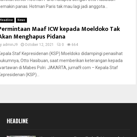
semakin panas. Hotman Paris tak mau lagi jadi anggota...
Headline
News
Permintaan Maaf ICW kepada Moeldoko Tak
Akan Menghapus Pidana
by
adminJ9
October 12, 2021
0
664
Kepala Staf Kepresidenan (KSP) Moeldoko didampingi penasihat
hukumnya, Otto Hasibuan, saat memberikan keterangan kepada
wartawan di Mabes Polri. JAKARTA, jurnal9.com – Kepala Staf
Kepresidenan (KSP)...
HEADLINE