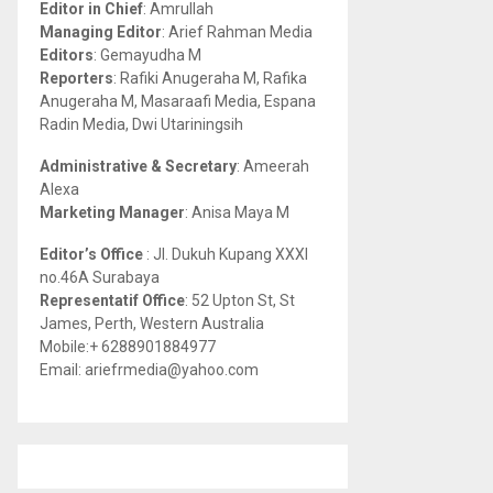
Editor in Chief
: Amrullah
r
R
Managing Editor
: Arief Rahman Media
:
Editors
: Gemayudha M
C
Reporters
: Rafiki Anugeraha M, Rafika
Anugeraha M, Masaraafi Media, Espana
H
Radin Media, Dwi Utariningsih
Administrative & Secretary
: Ameerah
Alexa
Marketing Manager
: Anisa Maya M
Editor’s Office
: Jl. Dukuh Kupang XXXI
no.46A Surabaya
Representatif Office
: 52 Upton St, St
James, Perth, Western Australia
Mobile:+ 6288901884977
Email: ariefrmedia@yahoo.com