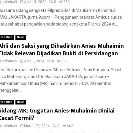
by
adminJ9
April 18, 2024
0
789
Suasana sidang sengketa Pilpres 2024 di Mahkamah Konstitusi
(MK) JAKARTA, jurnal9.com – Penggunaan pranata Amicus curiae
atau sahabat pengadilan pada sidang sengketa Pilpres 2024 di...
Headline
News
Ahli dan Saksi yang Dihadirkan Anies-Muhaimin
Tidak Relevan Dijadikan Bukti di Persidangan
by
adminJ9
April 1, 2024
0
668
Tim Hukum paslon Prabowo-Gibran: Hotman Paris Hutapea, Yusril
Ihza Mahendra, dan Otto Hasibuan JAKARTA, jurnal9.com –
Mahkamah Konstitusi (MK) hari ini, Senin (1/4/2024) kembali
menggelar...
Headline
News
Sidang MK: Gugatan Anies-Muhaimin Dinilai
Cacat Formil?
by
adminJ9
March 28, 2024
0
662