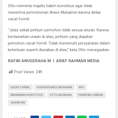
Otto meminta majelis hakim konstitusi agar tidak
menerima permohonan Anies-Muhaimin karena dinilai
cacat formil.
“Jelas sekali petitum pemohon tidak sesuai aturan. Karena
berdasarkan uraian di atas, petitum yang diajukan
pemohon cacat formil. Tidak memenuhi persyaratan dalam
ketentuan seperti diuraikan di atas,” kata Otto menegaskan.
RAFIKI ANUGERAHA M I ARIEF RAHMAN MEDIA
Post Views:
249
CACAT FORMIL
GUGATAN ANIES-MUHAIMIN
KPU
MAHKAMAH KONSTITUSI
OTTO HASIBUAN
PRABOWO-GIBRAN
SIDANG MK