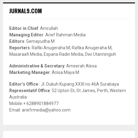
r
c
E
JURNAL9.COM
h
f
A
o
Editor in Chief
: Amrullah
r
R
Managing Editor
: Arief Rahman Media
:
Editors
: Gemayudha M
C
Reporters
: Rafiki Anugeraha M, Rafika Anugeraha M,
Masaraafi Media, Espana Radin Media, Dwi Utariningsih
H
Administrative & Secretary
: Ameerah Alexa
Marketing Manager
: Anisa Maya M
Editor’s Office
: Jl. Dukuh Kupang XXXI no.46A Surabaya
Representatif Office
: 52 Upton St, St James, Perth, Western
Australia
Mobile:+ 6288901884977
Email: ariefrmedia@yahoo.com