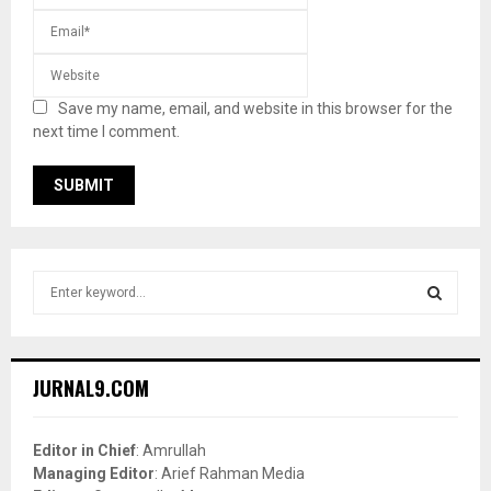
Save my name, email, and website in this browser for the
next time I comment.
S
e
a
S
r
c
E
JURNAL9.COM
h
f
A
o
Editor in Chief
: Amrullah
r
R
Managing Editor
: Arief Rahman Media
: