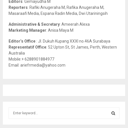
Editors
: Gemayudha M
C
Reporters
: Rafiki Anugeraha M, Rafika Anugeraha M,
Masaraafi Media, Espana Radin Media, Dwi Utariningsih
H
Administrative & Secretary
: Ameerah Alexa
Marketing Manager
: Anisa Maya M
Editor’s Office
: Jl. Dukuh Kupang XXXI no.46A Surabaya
Representatif Office
: 52 Upton St, St James, Perth, Western
Australia
Mobile:+ 6288901884977
Email: ariefrmedia@yahoo.com
S
e
a
S