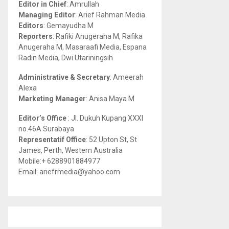
Editor in Chief
: Amrullah
r
R
Managing Editor
: Arief Rahman Media
:
Editors
: Gemayudha M
C
Reporters
: Rafiki Anugeraha M, Rafika
Anugeraha M, Masaraafi Media, Espana
H
Radin Media, Dwi Utariningsih
Administrative & Secretary
: Ameerah
Alexa
Marketing Manager
: Anisa Maya M
Editor’s Office
: Jl. Dukuh Kupang XXXI
no.46A Surabaya
Representatif Office
: 52 Upton St, St
James, Perth, Western Australia
Mobile:+ 6288901884977
Email: ariefrmedia@yahoo.com