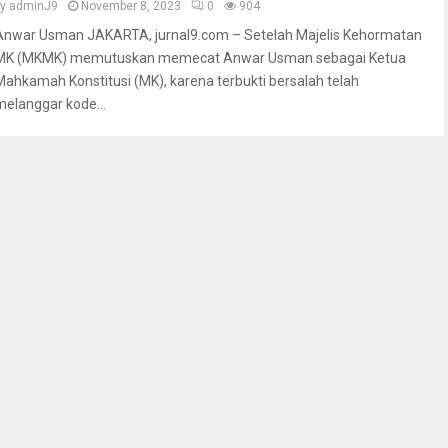
by
adminJ9
November 8, 2023
0
904
Anwar Usman JAKARTA, jurnal9.com – Setelah Majelis Kehormatan
MK (MKMK) memutuskan memecat Anwar Usman sebagai Ketua
Mahkamah Konstitusi (MK), karena terbukti bersalah telah
melanggar kode...