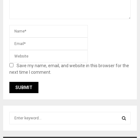
Save my name, email, and website in this browser for the
next time I comment.
S
e
a
S
r