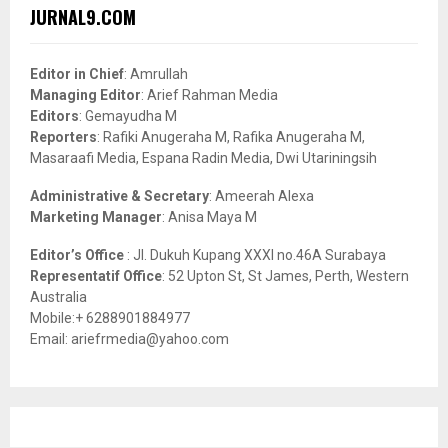
c
E
JURNAL9.COM
h
f
A
o
Editor in Chief
: Amrullah
r
R
Managing Editor
: Arief Rahman Media
:
Editors
: Gemayudha M
C
Reporters
: Rafiki Anugeraha M, Rafika Anugeraha M,
Masaraafi Media, Espana Radin Media, Dwi Utariningsih
H
Administrative & Secretary
: Ameerah Alexa
Marketing Manager
: Anisa Maya M
Editor’s Office
: Jl. Dukuh Kupang XXXI no.46A Surabaya
Representatif Office
: 52 Upton St, St James, Perth, Western
Australia
Mobile:+ 6288901884977
Email: ariefrmedia@yahoo.com