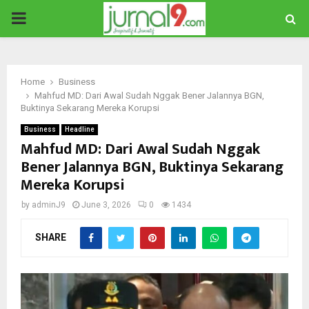
PRIMARY
MENU
Home
Business
Mahfud MD: Dari Awal Sudah Nggak Bener Jalannya BGN,
Buktinya Sekarang Mereka Korupsi
Business
Headline
Mahfud MD: Dari Awal Sudah Nggak
Bener Jalannya BGN, Buktinya Sekarang
Mereka Korupsi
by
adminJ9
June 3, 2026
0
1434
SHARE