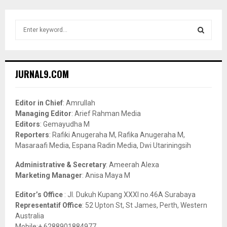
S
e
a
S
r
c
E
JURNAL9.COM
h
f
A
o
Editor in Chief
: Amrullah
r
R
Managing Editor
: Arief Rahman Media
:
Editors
: Gemayudha M
C
Reporters
: Rafiki Anugeraha M, Rafika Anugeraha M,
Masaraafi Media, Espana Radin Media, Dwi Utariningsih
H
Administrative & Secretary
: Ameerah Alexa
Marketing Manager
: Anisa Maya M
Editor’s Office
: Jl. Dukuh Kupang XXXI no.46A Surabaya
Representatif Office
: 52 Upton St, St James, Perth, Western
Australia
Mobile:+ 6288901884977