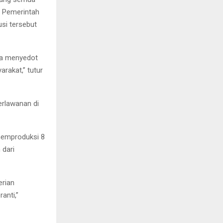
. Pemerintah
si tersebut
ya menyedot
arakat,” tutur
erlawanan di
memproduksi 8
 dari
rian
anti,”