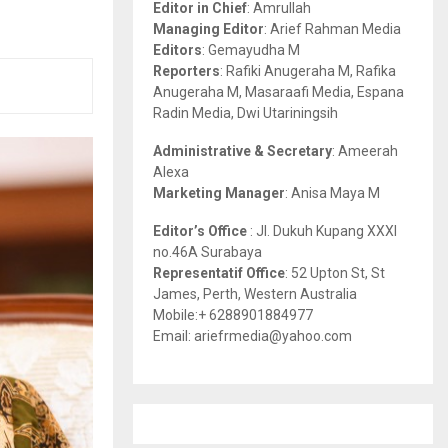
Editor in Chief
: Amrullah
r
R
Managing Editor
: Arief Rahman Media
:
Editors
: Gemayudha M
C
Reporters
: Rafiki Anugeraha M, Rafika
Anugeraha M, Masaraafi Media, Espana
H
Radin Media, Dwi Utariningsih
Administrative & Secretary
: Ameerah
Alexa
Marketing Manager
: Anisa Maya M
Editor’s Office
: Jl. Dukuh Kupang XXXI
no.46A Surabaya
Representatif Office
: 52 Upton St, St
James, Perth, Western Australia
Mobile:+ 6288901884977
Email: ariefrmedia@yahoo.com