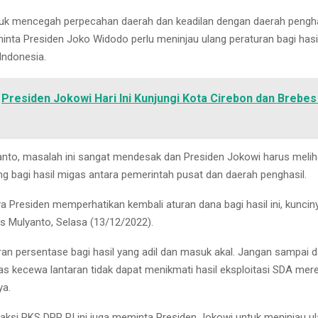
tuk mencegah perpecahan daerah dan keadilan dengan daerah pengha
nta Presiden Joko Widodo perlu meninjau ulang peraturan bagi hasi
 Indonesia.
Presiden Jokowi Hari Ini Kunjungi Kota Cirebon dan Brebes
nto, masalah ini sangat mendesak dan Presiden Jokowi harus melih
ang bagi hasil migas antara pemerintah pusat dan daerah penghasil.
a Presiden memperhatikan kembali aturan dana bagi hasil ini, kuncin
as Mulyanto, Selasa (13/12/2022).
ran persentase bagi hasil yang adil dan masuk akal. Jangan sampai 
as kecewa lantaran tidak dapat menikmati hasil eksploitasi SDA mer
ya.
raksi PKS DPR RI ini juga meminta Presiden Jokowi untuk meninjau 