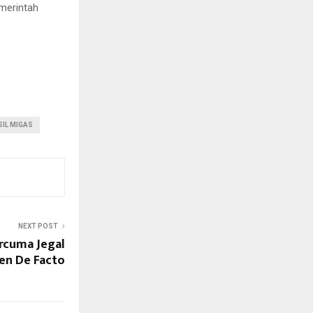
emerintah
SIL MIGAS
NEXT POST
rcuma Jegal
den De Facto