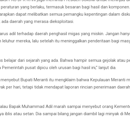
peraturan yang berlaku, termasuk besaran bagi hasil dan komponen
harapkan dapat melibatkan semua pemangku kepentingan dalam disku
k ada daerah yang merasa dieksploitasi.
arus adil terhadap daerah penghasil migas yang miskin. Jangan han
 leluhur mereka, lalu setelah itu meninggalkan penderitaan bagi masy
us belajar dari sejarah yang ada. Bahwa hampir semua gejolak atau p
Pemerintah pusat dipicu oleh urusan bagi hasil ini,” lanjut dia.
 menyebut Bupati Meranti itu mengklaim bahwa Kepulauan Meranti 
yak per hari, tetapi tidak mendapat laporan rincian penerimaan daerah
 kalau Bapak Muhammad Adil marah sampai menyebut orang Kemente
a iblis atau setan. Dia sampai bilang jangan diambil lagi minyak di Mer