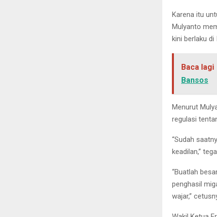
Karena itu un
Mulyanto memi
kini berlaku di
Baca lagi
Bansos
Menurut Mulya
regulasi tent
“Sudah saatny
keadilan,” teg
“Buatlah besa
penghasil mig
wajar,” cetusn
Wakil Ketua F