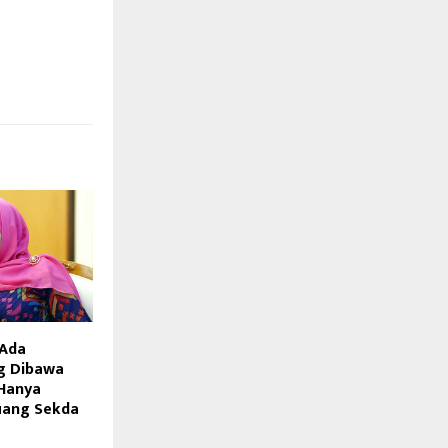
 Ada
g Dibawa
 Hanya
Ruang Sekda