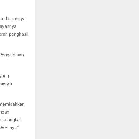
ma daerahnya
layahnya
erah penghasil
Pengelolaan
 yang
daerah
n memisahkan
engan
iap angkat
 DBH-nya,”