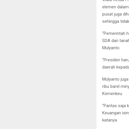
elemen dalam 
pusat juga di
sehingga tida
“Pemerintah h
SDA dari tanah
Mulyanto.
“Presiden har
daerah kepada 
Mulyanto juga
ribu barel min
Kemenkeu.
“Pantas saja
Keuangan isiny
katanya.