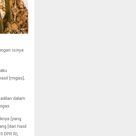
ngan isinya
gaku
sil [migas],
adilan dalam
igas.
aknya [yang
ng [dari hasil
II DPR RI,