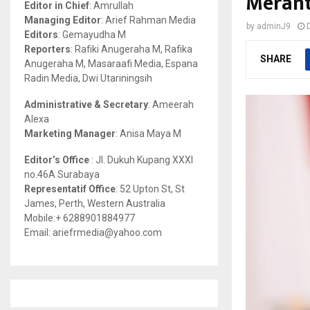
Merant
Editor in Chief
: Amrullah
r
R
Managing Editor
: Arief Rahman Media
by
adminJ9
:
Editors
: Gemayudha M
C
Reporters
: Rafiki Anugeraha M, Rafika
SHARE
Anugeraha M, Masaraafi Media, Espana
H
Radin Media, Dwi Utariningsih
Administrative & Secretary
: Ameerah
Alexa
Marketing Manager
: Anisa Maya M
Editor’s Office
: Jl. Dukuh Kupang XXXI
no.46A Surabaya
Representatif Office
: 52 Upton St, St
James, Perth, Western Australia
Mobile:+ 6288901884977
Email: ariefrmedia@yahoo.com