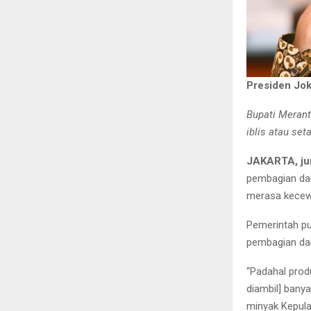
Presiden Jo
Bupati Meran
iblis atau set
JAKARTA, ju
pembagian dan
merasa kecewa
Pemerintah pu
pembagian dan
“Padahal prod
diambil] banya
minyak Kepulau