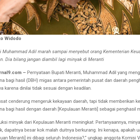
ko Widodo
ti Muhammad Adil marah sampai menyebut orang Kementerian Keua
an. Dia bilang jangan diambil lagi minyak di Meranti
rnal9.com –
Pernyataan Bupati Meranti, Muhammad Adil yang men
a bagi hasil (DBH) migas antara pemerintah pusat dan daerah pengha
 karena dinilai tidak sesuai dengan keadilan.
sat cenderung mengeruk kekayaan daerah, tapi tidak memberikan ke
a bagi hasil dengan daerah [Kepulauan Meranti] sebagai penghasil m
uksi minyak dari Kepulauan Meranti meningkat. Pertanyaannya, miny
k, dapatnya besar kok malah duitnya berkurang. Ini kenapa, apakah ua
an Meranti] ini dibagi seluruh Indonesia?,” ungkap anggota Komisi V