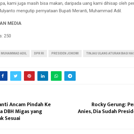
pa, kami juga masih bisa makan, daripada uang kami dihisap oleh p
Mulyanto mengutip pernyataan Bupati Meranti, Muhammad Adil.
AN MEDIA
s:
250
I MUHAMMAD ADIL
DPR RI
PRESIDEN JOKOWI
TINJAU ULANG ATURAN BAGI HA
anti Ancam Pindah Ke
Rocky Gerung: Pe
ka DBH Migas yang
Anies, Dia Sudah Presi
ak Sesuai