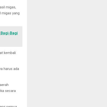
sil migas,
l migas yang
 Bagi-Bagi
at kembali
ya harus ada
daerah
eka secara
ulang semua