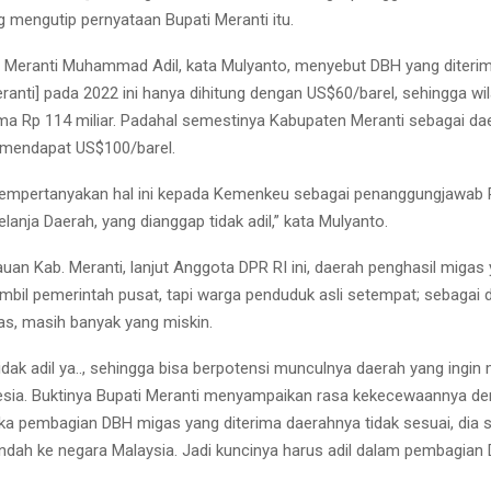
g mengutip pernyataan Bupati Meranti itu.
i Meranti Muhammad Adil, kata Mulyanto, menyebut DBH yang diteri
ranti] pada 2022 ini hanya dihitung dengan US$60/barel, sehingga wi
a Rp 114 miliar. Padahal semestinya Kabupaten Meranti sebagai da
 mendapat US$100/barel.
mempertanyakan hal ini kepada Kemenkeu sebagai penanggungjawab 
anja Daerah, yang dianggap tidak adil,” kata Mulyanto.
uan Kab. Meranti, lanjut Anggota DPR RI ini, daerah penghasil migas
mbil pemerintah pusat, tapi warga penduduk asli setempat; sebagai 
as, masih banyak yang miskin.
idak adil ya.., sehingga bisa berpotensi munculnya daerah yang ingi
onesia. Buktinya Bupati Meranti menyampaikan rasa kekecewaannya d
ka pembagian DBH migas yang diterima daerahnya tidak sesuai, dia s
indah ke negara Malaysia. Jadi kuncinya harus adil dalam pembagian