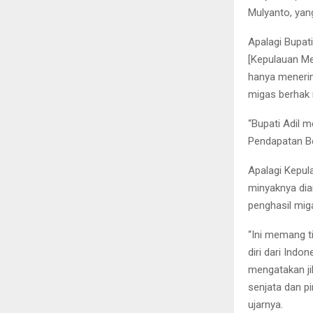
Mulyanto, yan
Apalagi Bupat
[Kepulauan Me
hanya menerim
migas berhak
“Bupati Adil 
Pendapatan Bel
Apalagi Kepula
minyaknya dia
penghasil mig
“Ini memang t
diri dari Ind
mengatakan ji
senjata dan p
ujarnya.