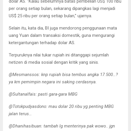
dolar AS. “Kalau sebelumnya batas pembelian US$ 100 ribu
per orang setiap bulan, sekarang dipangkas lagi menjadi
US$ 25 ribu per orang setiap bulan,” ujarnya.
Selain itu, kata dia, BI juga mendorong penggunaan mata
uang Yuan dalam transaksi domestik, guna mengurangi
ketergantungan terhadap dolar AS.
Terpuruknya nilai tukar rupiah ini ditanggapi sejumlah
netizen di media sosial dengan kritik yang sinis.
@Mesmanssos: knp rupiah bisa tembus angka 17.500…?
ya krn pemimpin negara ini saking cerdasnya.
@Sultanalfais: pasti gara-gara MBG
@Totokpudyasdono: mau dolar 20 ribu yg penting MBG
jalan terus…
@Dhanihasibuan: tambah lg menterinya pak wowo.. jgn