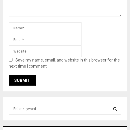
Save my name, email, and website in this browser for the
next time I comment.
S
e
a
S
r