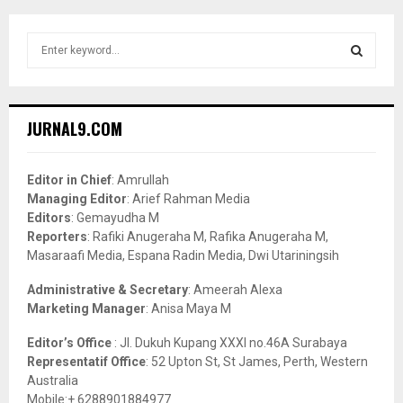
S
e
a
S
r
c
E
JURNAL9.COM
h
f
A
o
Editor in Chief
: Amrullah
r
R
Managing Editor
: Arief Rahman Media
:
Editors
: Gemayudha M
C
Reporters
: Rafiki Anugeraha M, Rafika Anugeraha M,
Masaraafi Media, Espana Radin Media, Dwi Utariningsih
H
Administrative & Secretary
: Ameerah Alexa
Marketing Manager
: Anisa Maya M
Editor’s Office
: Jl. Dukuh Kupang XXXI no.46A Surabaya
Representatif Office
: 52 Upton St, St James, Perth, Western
Australia
Mobile:+ 6288901884977