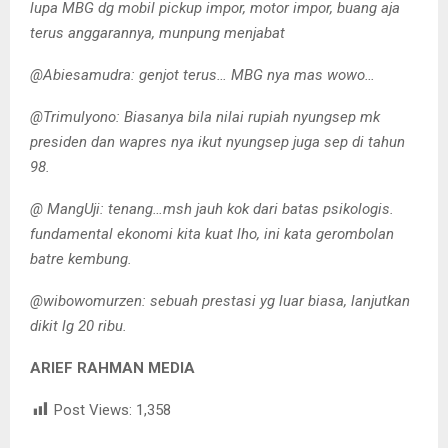
lupa MBG dg mobil pickup impor, motor impor, buang aja
terus anggarannya, munpung menjabat
@Abiesamudra: genjot terus… MBG nya mas wowo…
@Trimulyono: Biasanya bila nilai rupiah nyungsep mk
presiden dan wapres nya ikut nyungsep juga sep di tahun
98.
@ MangUji: tenang…msh jauh kok dari batas psikologis.
fundamental ekonomi kita kuat lho, ini kata gerombolan
batre kembung.
@wibowomurzen: sebuah prestasi yg luar biasa, lanjutkan
dikit lg 20 ribu.
ARIEF RAHMAN MEDIA
Post Views:
1,358