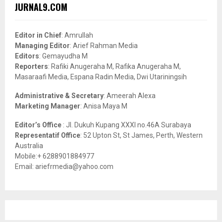
c
E
JURNAL9.COM
h
f
A
o
Editor in Chief
: Amrullah
r
R
Managing Editor
: Arief Rahman Media
:
Editors
: Gemayudha M
C
Reporters
: Rafiki Anugeraha M, Rafika Anugeraha M,
Masaraafi Media, Espana Radin Media, Dwi Utariningsih
H
Administrative & Secretary
: Ameerah Alexa
Marketing Manager
: Anisa Maya M
Editor’s Office
: Jl. Dukuh Kupang XXXI no.46A Surabaya
Representatif Office
: 52 Upton St, St James, Perth, Western
Australia
Mobile:+ 6288901884977
Email: ariefrmedia@yahoo.com