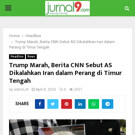
PRIMARY
MENU
Home
Headline
Trump Marah, Berita CNN Sebut AS Dikalahkan Iran dalam
Perang di Timur Tengah
Headline
News
Trump Marah, Berita CNN Sebut AS
Dikalahkan Iran dalam Perang di Timur
Tengah
by
adminJ9
April 8, 2026
0
2557
SHARE