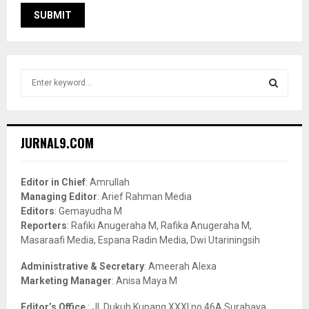
S
e
a
S
r
c
E
JURNAL9.COM
h
f
A
o
Editor in Chief
: Amrullah
r
R
Managing Editor
: Arief Rahman Media
:
Editors
: Gemayudha M
C
Reporters
: Rafiki Anugeraha M, Rafika Anugeraha M,
Masaraafi Media, Espana Radin Media, Dwi Utariningsih
H
Administrative & Secretary
: Ameerah Alexa
Marketing Manager
: Anisa Maya M
Editor’s Office
: Jl. Dukuh Kupang XXXI no.46A Surabaya