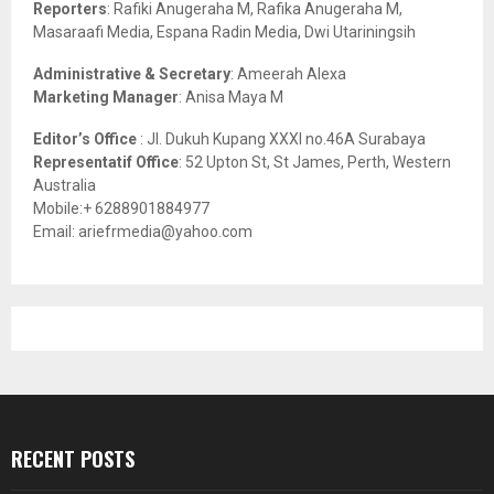
C
Reporters
: Rafiki Anugeraha M, Rafika Anugeraha M,
Masaraafi Media, Espana Radin Media, Dwi Utariningsih
H
Administrative & Secretary
: Ameerah Alexa
Marketing Manager
: Anisa Maya M
Editor’s Office
: Jl. Dukuh Kupang XXXI no.46A Surabaya
Representatif Office
: 52 Upton St, St James, Perth, Western
Australia
Mobile:+ 6288901884977
Email: ariefrmedia@yahoo.com
RECENT POSTS