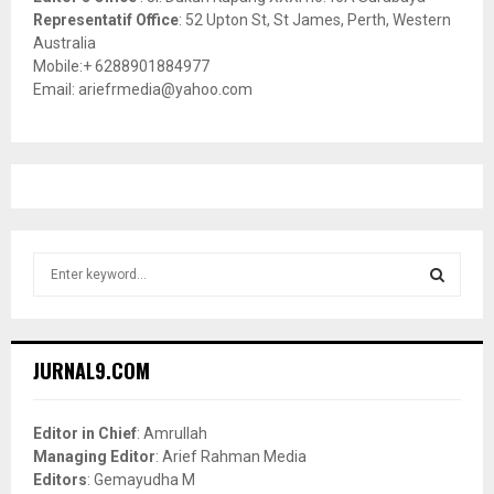
Representatif Office
: 52 Upton St, St James, Perth, Western
Australia
Mobile:+ 6288901884977
Email: ariefrmedia@yahoo.com
S
e
a
S
r
c
E
JURNAL9.COM
h
f
A
o
Editor in Chief
: Amrullah
r
R
Managing Editor
: Arief Rahman Media
:
Editors
: Gemayudha M