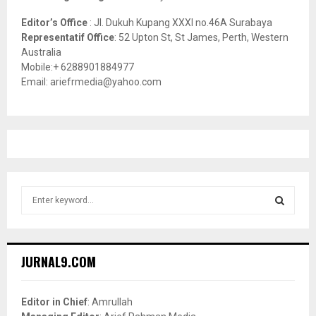
Editor’s Office
: Jl. Dukuh Kupang XXXI no.46A Surabaya
Representatif Office
: 52 Upton St, St James, Perth, Western
Australia
Mobile:+ 6288901884977
Email: ariefrmedia@yahoo.com
S
e
a
S
r
c
E
JURNAL9.COM
h
f
A
o
Editor in Chief
: Amrullah
r
R