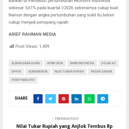
Bahkan ia menyebut pertumbuhan ekonomi Indonesia
sebesar 5,61% pada kuartal I/2026 sebenarnya cukup kuat.
Namun dengan angka pertumbuhan yang solid itu belum
cukup menjadi penopang rupiah.
ARIEF RAHMAN MEDIA
Post Views:
1,439
ALIRAN DANA ASING
APBN 2026
BANK INDONESIA
DOLAR AS
DPR RI
GUBERNUR BI
NILAI TUKAR RUPIAH
PASAR SAHAM
PERRY WARJIYO
SHARE
PREVIOUS POST
Nilai Tukar Rupiah yang Anjlok Tembus Rp