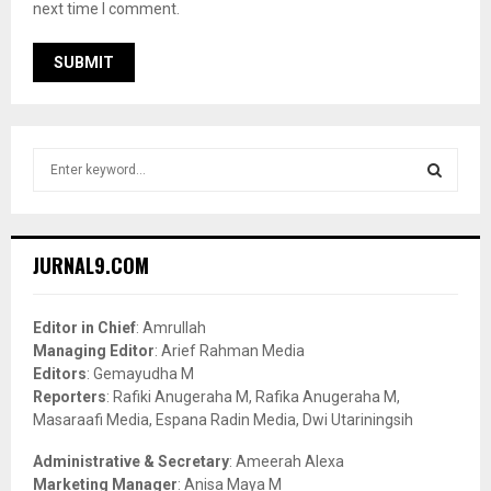
next time I comment.
S
e
a
S
r
c
E
JURNAL9.COM
h
f
A
o
Editor in Chief
: Amrullah
r
R
Managing Editor
: Arief Rahman Media
:
Editors
: Gemayudha M
C
Reporters
: Rafiki Anugeraha M, Rafika Anugeraha M,
Masaraafi Media, Espana Radin Media, Dwi Utariningsih
H
Administrative & Secretary
: Ameerah Alexa
Marketing Manager
: Anisa Maya M