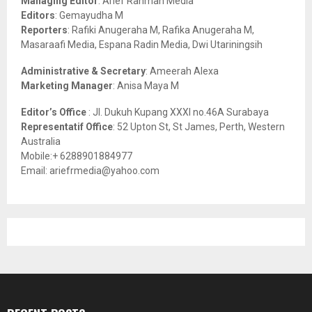
Managing Editor
: Arief Rahman Media
:
Editors
: Gemayudha M
C
Reporters
: Rafiki Anugeraha M, Rafika Anugeraha M,
Masaraafi Media, Espana Radin Media, Dwi Utariningsih
H
Administrative & Secretary
: Ameerah Alexa
Marketing Manager
: Anisa Maya M
Editor’s Office
: Jl. Dukuh Kupang XXXI no.46A Surabaya
Representatif Office
: 52 Upton St, St James, Perth, Western
Australia
Mobile:+ 6288901884977
Email: ariefrmedia@yahoo.com