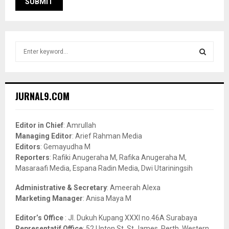
S
e
a
S
r
c
E
JURNAL9.COM
h
f
A
o
Editor in Chief
: Amrullah
r
R
Managing Editor
: Arief Rahman Media
:
Editors
: Gemayudha M
C
Reporters
: Rafiki Anugeraha M, Rafika Anugeraha M,
Masaraafi Media, Espana Radin Media, Dwi Utariningsih
H
Administrative & Secretary
: Ameerah Alexa
Marketing Manager
: Anisa Maya M
Editor’s Office
: Jl. Dukuh Kupang XXXI no.46A Surabaya
Representatif Office
: 52 Upton St, St James, Perth, Western