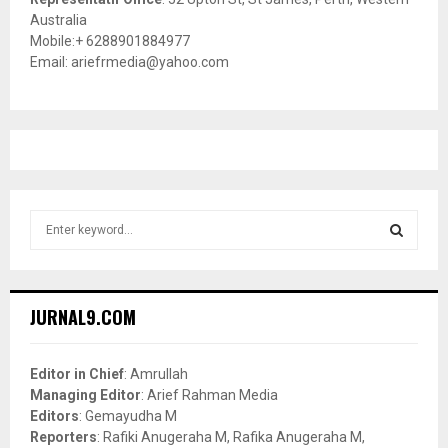
Australia
Mobile:+ 6288901884977
Email: ariefrmedia@yahoo.com
S
e
a
S
r
c
E
JURNAL9.COM
h
f
A
o
Editor in Chief
: Amrullah
r
R
Managing Editor
: Arief Rahman Media
:
Editors
: Gemayudha M
C
Reporters
: Rafiki Anugeraha M, Rafika Anugeraha M,