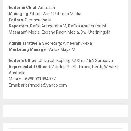
A
o
Editor in Chief
: Amrullah
r
R
Managing Editor
: Arief Rahman Media
:
Editors
: Gemayudha M
C
Reporters
: Rafiki Anugeraha M, Rafika Anugeraha M,
Masaraafi Media, Espana Radin Media, Dwi Utariningsih
H
Administrative & Secretary
: Ameerah Alexa
Marketing Manager
: Anisa Maya M
Editor’s Office
: Jl. Dukuh Kupang XXXI no.46A Surabaya
Representatif Office
: 52 Upton St, St James, Perth, Western
Australia
Mobile:+ 6288901884977
Email: ariefrmedia@yahoo.com