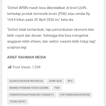
“Defisit APBN masih bisa dikendalikan di level 0,64%
terhadap produk domestik bruto (PDB) atau senilai Rp
164,4 triliun pada 30 April 2026 ini,” kata dia.
“Defisit tidak bertambah, tapi pertumbuhan ekonomi kita
lebih cepat dari desain. Sehingga kita bisa mengelola
anggaran lebih efisien, dan sektor swasta lebih hidup lagi,”
ucapnya lagi.
ARIEF RAHMAN MEDIA
Post Views:
1,339
ALIANSI EKONOM INDONESIA
APBN 2026
BPS
MENKEU PURBAYA YUDHI SADEWA
PDB
PEMERINTAHAN PRABOWO SUBIANTO
PERTUMBUHAN EKONOMI
TEUKU RIEFKY