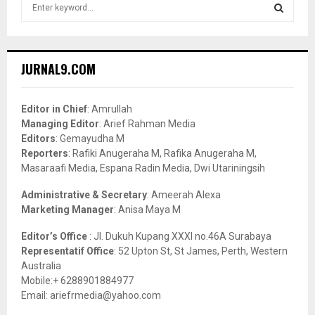
S
e
a
S
r
c
E
JURNAL9.COM
h
f
A
o
Editor in Chief
: Amrullah
r
R
Managing Editor
: Arief Rahman Media
:
Editors
: Gemayudha M
C
Reporters
: Rafiki Anugeraha M, Rafika Anugeraha M,
Masaraafi Media, Espana Radin Media, Dwi Utariningsih
H
Administrative & Secretary
: Ameerah Alexa
Marketing Manager
: Anisa Maya M
Editor’s Office
: Jl. Dukuh Kupang XXXI no.46A Surabaya
Representatif Office
: 52 Upton St, St James, Perth, Western
Australia
Mobile:+ 6288901884977
Email: ariefrmedia@yahoo.com