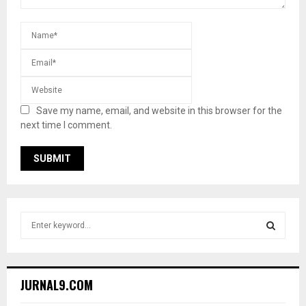
Save my name, email, and website in this browser for the
next time I comment.
S
e
a
S
r
c
E
JURNAL9.COM
h
f