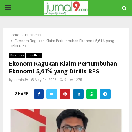
PRIMARY
MENU
Home
Business
Ekonom Ragukan Klaim Pertumbuhan Ekonomi 5,61% yang
Dirilis BPS
Business
Headline
Ekonom Ragukan Klaim Pertumbuhan
Ekonomi 5,61% yang Dirilis BPS
by
adminJ9
May 24, 2026
0
1275
SHARE