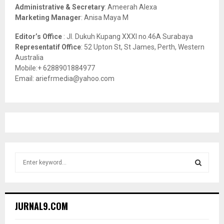
Administrative & Secretary
: Ameerah Alexa
Marketing Manager
: Anisa Maya M
Editor’s Office
: Jl. Dukuh Kupang XXXI no.46A Surabaya
Representatif Office
: 52 Upton St, St James, Perth, Western
Australia
Mobile:+ 6288901884977
Email: ariefrmedia@yahoo.com
S
e
a
S
r
c
E
JURNAL9.COM
h
f
A