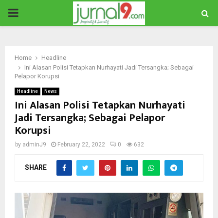
PRIMARY
MENU
Home
Headline
Ini Alasan Polisi Tetapkan Nurhayati Jadi Tersangka; Sebagai
Pelapor Korupsi
Headline
News
Ini Alasan Polisi Tetapkan Nurhayati
Jadi Tersangka; Sebagai Pelapor
Korupsi
by
adminJ9
February 22, 2022
0
632
SHARE