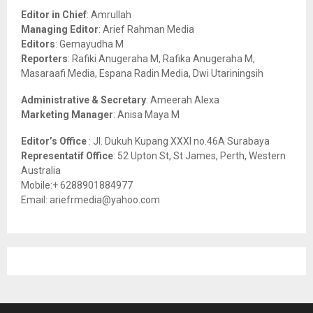
o
Editor in Chief
: Amrullah
r
R
Managing Editor
: Arief Rahman Media
:
Editors
: Gemayudha M
C
Reporters
: Rafiki Anugeraha M, Rafika Anugeraha M,
Masaraafi Media, Espana Radin Media, Dwi Utariningsih
H
Administrative & Secretary
: Ameerah Alexa
Marketing Manager
: Anisa Maya M
Editor’s Office
: Jl. Dukuh Kupang XXXI no.46A Surabaya
Representatif Office
: 52 Upton St, St James, Perth, Western
Australia
Mobile:+ 6288901884977
Email: ariefrmedia@yahoo.com