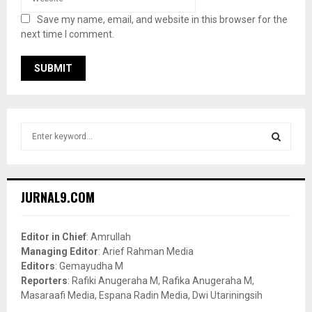
Save my name, email, and website in this browser for the
next time I comment.
S
e
a
S
r
c
E
JURNAL9.COM
h
f
A
o
Editor in Chief
: Amrullah
r
R
Managing Editor
: Arief Rahman Media
:
Editors
: Gemayudha M
C
Reporters
: Rafiki Anugeraha M, Rafika Anugeraha M,
Masaraafi Media, Espana Radin Media, Dwi Utariningsih
H