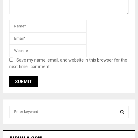
Save my name, email, and website in this browser for the
next time I comment.
S
e
a
S
r
c
E