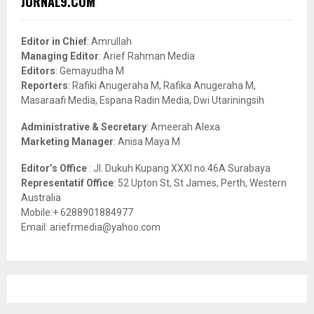
JURNAL9.COM
h
f
A
o
Editor in Chief
: Amrullah
r
R
Managing Editor
: Arief Rahman Media
:
Editors
: Gemayudha M
C
Reporters
: Rafiki Anugeraha M, Rafika Anugeraha M,
Masaraafi Media, Espana Radin Media, Dwi Utariningsih
H
Administrative & Secretary
: Ameerah Alexa
Marketing Manager
: Anisa Maya M
Editor’s Office
: Jl. Dukuh Kupang XXXI no.46A Surabaya
Representatif Office
: 52 Upton St, St James, Perth, Western
Australia
Mobile:+ 6288901884977
Email: ariefrmedia@yahoo.com