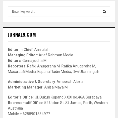
S
e
a
S
r
c
E
JURNAL9.COM
h
f
A
o
Editor in Chief
: Amrullah
r
R
Managing Editor
: Arief Rahman Media
:
Editors
: Gemayudha M
C
Reporters
: Rafiki Anugeraha M, Rafika Anugeraha M,
Masaraafi Media, Espana Radin Media, Dwi Utariningsih
H
Administrative & Secretary
: Ameerah Alexa
Marketing Manager
: Anisa Maya M
Editor’s Office
: Jl. Dukuh Kupang XXXI no.46A Surabaya
Representatif Office
: 52 Upton St, St James, Perth, Western
Australia
Mobile:+ 6288901884977