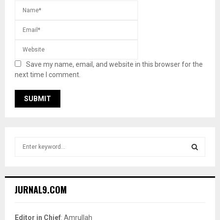
Save my name, email, and website in this browser for the
next time I comment.
S
e
a
S
r
c
E
JURNAL9.COM
h
f
A
o
Editor in Chief
: Amrullah