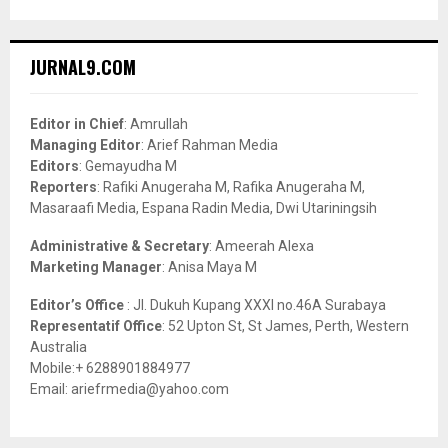
a
S
r
c
E
JURNAL9.COM
h
f
A
o
Editor in Chief
: Amrullah
r
R
Managing Editor
: Arief Rahman Media
:
Editors
: Gemayudha M
C
Reporters
: Rafiki Anugeraha M, Rafika Anugeraha M,
Masaraafi Media, Espana Radin Media, Dwi Utariningsih
H
Administrative & Secretary
: Ameerah Alexa
Marketing Manager
: Anisa Maya M
Editor’s Office
: Jl. Dukuh Kupang XXXI no.46A Surabaya
Representatif Office
: 52 Upton St, St James, Perth, Western
Australia
Mobile:+ 6288901884977
Email: ariefrmedia@yahoo.com