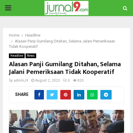
PRIMARY
MENU
Home
Headline
Alasan Panji Gumilang Ditahan, Selama Jalani Pemeriksaan
Tidak Kooperatif
Headline
News
Alasan Panji Gumilang Ditahan, Selama
Jalani Pemeriksaan Tidak Kooperatif
by
adminJ9
August 2, 2023
0
820
SHARE