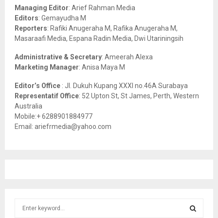
r
R
Managing Editor
: Arief Rahman Media
:
Editors
: Gemayudha M
C
Reporters
: Rafiki Anugeraha M, Rafika Anugeraha M,
Masaraafi Media, Espana Radin Media, Dwi Utariningsih
H
Administrative & Secretary
: Ameerah Alexa
Marketing Manager
: Anisa Maya M
Editor’s Office
: Jl. Dukuh Kupang XXXI no.46A Surabaya
Representatif Office
: 52 Upton St, St James, Perth, Western
Australia
Mobile:+ 6288901884977
Email: ariefrmedia@yahoo.com
S
e