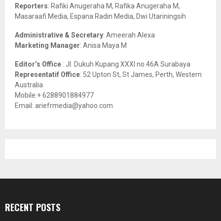
C
Reporters
: Rafiki Anugeraha M, Rafika Anugeraha M,
Masaraafi Media, Espana Radin Media, Dwi Utariningsih
H
Administrative & Secretary
: Ameerah Alexa
Marketing Manager
: Anisa Maya M
Editor’s Office
: Jl. Dukuh Kupang XXXI no.46A Surabaya
Representatif Office
: 52 Upton St, St James, Perth, Western
Australia
Mobile:+ 6288901884977
Email: ariefrmedia@yahoo.com
RECENT POSTS