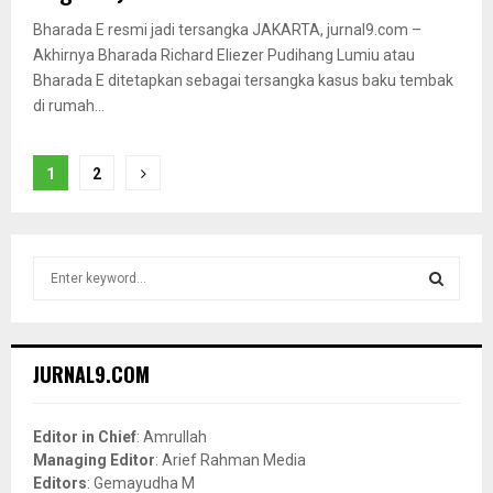
Bharada E resmi jadi tersangka JAKARTA, jurnal9.com –
Akhirnya Bharada Richard Eliezer Pudihang Lumiu atau
Bharada E ditetapkan sebagai tersangka kasus baku tembak
di rumah...
Posts
1
2
pagination
S
e
a
S
r
c
E
JURNAL9.COM
h
f
A
o
Editor in Chief
: Amrullah
r
R
Managing Editor
: Arief Rahman Media
:
Editors
: Gemayudha M