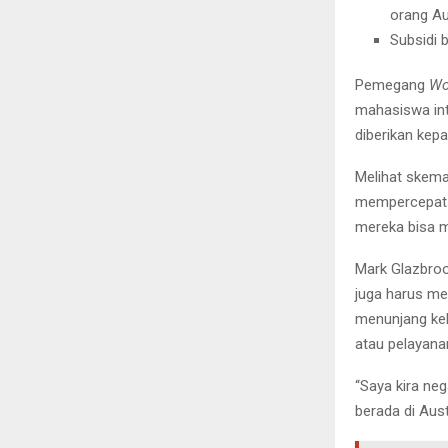
orang Au
Subsidi 
Pemegang
Wo
mahasiswa int
diberikan kep
Melihat skema
mempercepat 
mereka bisa m
Mark Glazbroo
juga harus me
menunjang keb
atau pelayana
“Saya kira ne
berada di Austr