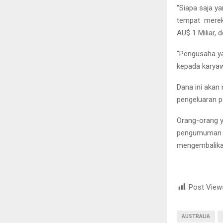
“Siapa saja y
tempat mereka
AU$ 1 Miliar,
“Pengusaha y
kepada karyaw
Dana ini akan
pengeluaran p
Orang-orang y
pengumuman pe
mengembalika
AR
Post View
AUSTRALIA