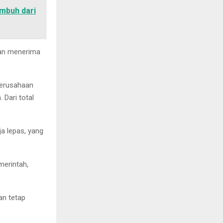
mbuh dari
kan menerima
perusahaan
Dari total
ja lepas, yang
merintah,
an tetap