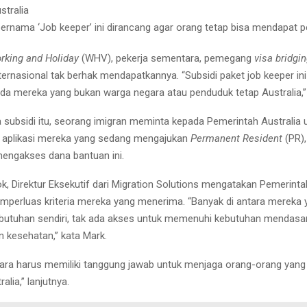
stralia
bernama ‘Job keeper’ ini dirancang agar orang tetap bisa mendapat 
rking and Holiday
(WHV), pekerja sementara, pemegang
visa bridgi
ernasional tak berhak mendapatkannya. “Subsidi paket job keeper ini
ada mereka yang bukan warga negara atau penduduk tetap Australia,
 subsidi itu, seorang imigran meminta kepada Pemerintah Australia 
aplikasi mereka yang sedang mengajukan
Permanent Resident
(PR),
engakses dana bantuan ini.
k, Direktur Eksekutif dari Migration Solutions mengatakan Pemerinta
mperluas kriteria mereka yang menerima. “Banyak di antara mereka y
utuhan sendiri, tak ada akses untuk memenuhi kebutuhan mendasa
n kesehatan,” kata Mark.
gara harus memiliki tanggung jawab untuk menjaga orang-orang yang 
alia,” lanjutnya.