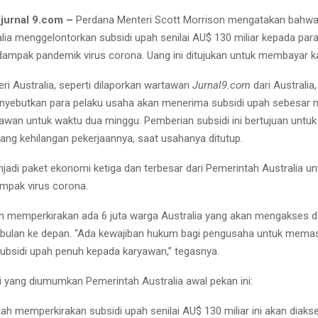
jurnal 9.com –
Perdana Menteri Scott Morrison mengatakan bahwa
alia menggelontorkan subsidi upah senilai AU$ 130 miliar kepada par
dampak pandemik virus corona. Uang ini ditujukan untuk membayar 
ri Australia, seperti dilaporkan wartawan
Jurnal9.com
dari Australia
nyebutkan para pelaku usaha akan menerima subsidi upah sebesar
yawan untuk waktu dua minggu. Pemberian subsidi ini bertujuan unt
yang kehilangan pekerjaannya, saat usahanya ditutup.
njadi paket ekonomi ketiga dan terbesar dari Pemerintah Australia un
mpak virus corona.
n memperkirakan ada 6 juta warga Australia yang akan mengakses da
bulan ke depan. “Ada kewajiban hukum bagi pengusaha untuk mema
bsidi upah penuh kepada karyawan,” tegasnya.
 yang diumumkan Pemerintah Australia awal pekan ini:
ah memperkirakan subsidi upah senilai AU$ 130 miliar ini akan diakse