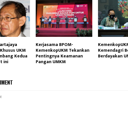
artajaya
Kerjasama BPOM-
KemenkopUKM
t Khusus UKM
KemenkopUKM Tekankan
Kemendagri Be
ombang Kedua
Pentingnya Keamanan
Berdayakan 
 ini
Pangan UMKM
MMENT