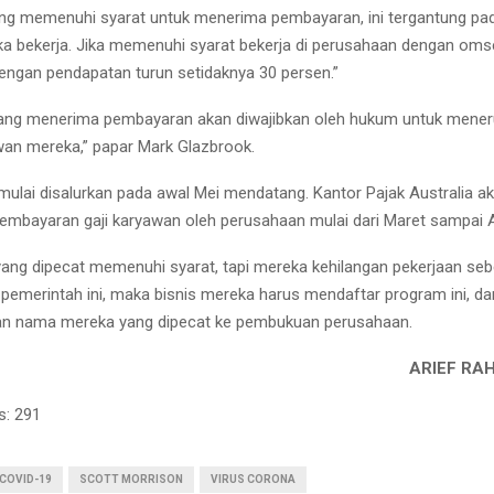
ang memenuhi syarat untuk menerima pembayaran, ini tergantung p
 bekerja. Jika memenuhi syarat bekerja di perusahaan dengan omse
 dengan pendapatan turun setidaknya 30 persen.”
ang menerima pembayaran akan diwajibkan oleh hukum untuk mene
an mereka,” papar Mark Glazbrook.
 mulai disalurkan pada awal Mei mendatang. Kantor Pajak Australia 
embayaran gaji karyawan oleh perusahaan mulai dari Maret sampai Ap
ang dipecat memenuhi syarat, tapi mereka kehilangan pekerjaan se
merintah ini, maka bisnis mereka harus mendaftar program ini, da
n nama mereka yang dipecat ke pembukuan perusahaan.
IEF RAHMAN ME
s:
291
COVID-19
SCOTT MORRISON
VIRUS CORONA