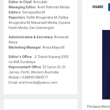
Editor in Chief
: Amrullah
r
R
SHARE
Managing Editor
: Arief Rahman Media
:
Editors
: Gemayudha M
C
Reporters
: Rafiki Anugeraha M, Rafika
Anugeraha M, Masaraafi Media, Espana
H
Radin Media, Dwi Utariningsih
Administrative & Secretary
: Ameerah
Alexa
Marketing Manager
: Anisa Maya M
Editor’s Office
: Jl. Dukuh Kupang XXXI
no.46A Surabaya
Representatif Office
: 52 Upton St, St
James, Perth, Western Australia
Mobile:+ 6288901884977
Email: ariefrmedia@yahoo.com
Perdana Mente