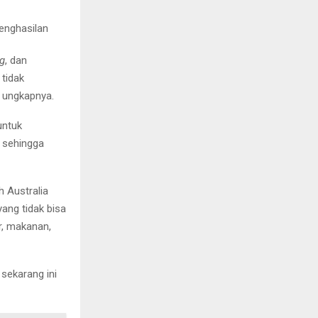
penghasilan
ng
, dan
 tidak
” ungkapnya.
untuk
 sehingga
h Australia
ang tidak bisa
r, makanan,
sekarang ini