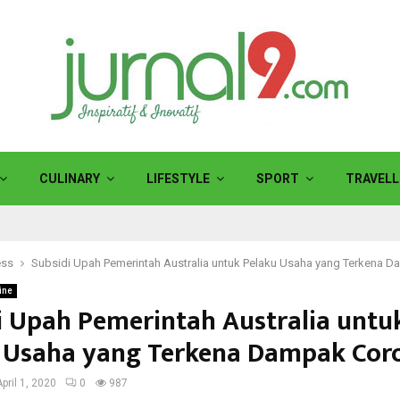
CULINARY
LIFESTYLE
SPORT
TRAVELL
ess
Subsidi Upah Pemerintah Australia untuk Pelaku Usaha yang Terkena 
ine
i Upah Pemerintah Australia untu
 Usaha yang Terkena Dampak Cor
April 1, 2020
0
987