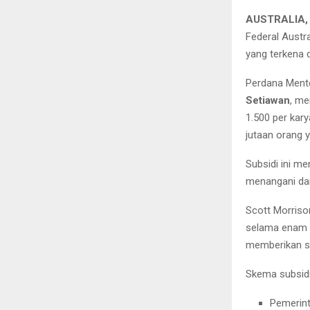
AUSTRALIA, 
Federal Austr
yang terkena 
Perdana Mente
Setiawan
, me
1.500 per kar
jutaan orang 
Subsidi ini me
menangani da
Scott Morriso
selama enam 
memberikan su
Skema subsidi
Pemerint