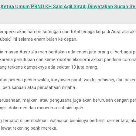
Ketua Umum PBNU KH Said Aqil Siradj Dinyatakan Sudah Se
mperkirakan hampir setengah dari total tenaga kerja di Australia a
bsidi ini selama enam bulan ke depan.
a massa Australia memberitakan ada enam juta orang di berbagai 
 karena penutupan dan kemerosotan ekonomi akibat pandemi corona. 
yang terkena dampaknya ada sekitar 13 juta orang.
 dari pekerja penuh waktu, karyawan paruh waktu, pebisnis, dan peker
di perusahaan atau perusahaan nirlaba.
perusahaan, majikan, atau pengusaha juga akan berurusan dengan pe
ngisi dokumen dan menerima subsidi upah.
 tercatat di pembukuan, walaupun bisnisnya berhenti sementara, ak
 lewat rekening bank mereka.