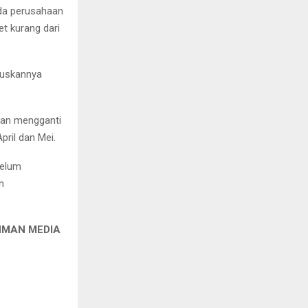
ada perusahaan
t kurang dari
ruskannya
akan mengganti
ril dan Mei.
belum
n
DIA