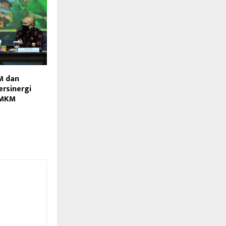
 dan
rsinergi
UMKM