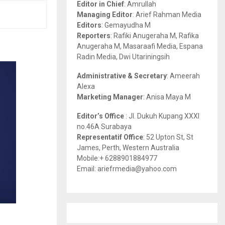
Editor in Chief
: Amrullah
r
R
Managing Editor
: Arief Rahman Media
:
Editors
: Gemayudha M
C
Reporters
: Rafiki Anugeraha M, Rafika
Anugeraha M, Masaraafi Media, Espana
H
Radin Media, Dwi Utariningsih
Administrative & Secretary
: Ameerah
Alexa
Marketing Manager
: Anisa Maya M
Editor’s Office
: Jl. Dukuh Kupang XXXI
no.46A Surabaya
Representatif Office
: 52 Upton St, St
James, Perth, Western Australia
Mobile:+ 6288901884977
Email: ariefrmedia@yahoo.com