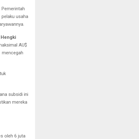
 Pemerintah
a pelaku usaha
karyawannya.
,
Hengki
 maksimal AU$
uk mencegah
tuk
na subsidi ini
stikan mereka
s oleh 6 juta