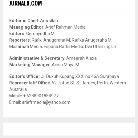
E
JURNAL9.COM
h
f
A
o
Editor in Chief
: Amrullah
r
R
Managing Editor
: Arief Rahman Media
:
Editors
: Gemayudha M
C
Reporters
: Rafiki Anugeraha M, Rafika Anugeraha M,
Masaraafi Media, Espana Radin Media, Dwi Utariningsih
H
Administrative & Secretary
: Ameerah Alexa
Marketing Manager
: Anisa Maya M
Editor’s Office
: Jl. Dukuh Kupang XXXI no.46A Surabaya
Representatif Office
: 52 Upton St, St James, Perth, Western
Australia
Mobile:+ 6288901884977
Email: ariefrmedia@yahoo.com