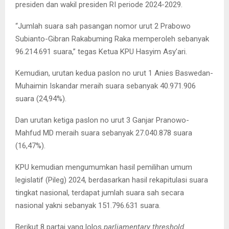
presiden dan wakil presiden RI periode 2024-2029.
“Jumlah suara sah pasangan nomor urut 2 Prabowo
Subianto-Gibran Rakabuming Raka memperoleh sebanyak
96.214.691 suara,” tegas Ketua KPU Hasyim Asy’ari.
Kemudian, urutan kedua paslon no urut 1 Anies Baswedan-
Muhaimin Iskandar meraih suara sebanyak 40.971.906
suara (24,94%).
Dan urutan ketiga paslon no urut 3 Ganjar Pranowo-
Mahfud MD meraih suara sebanyak 27.040.878 suara
(16,47%).
KPU kemudian mengumumkan hasil pemilihan umum
legislatif (Pileg) 2024, berdasarkan hasil rekapitulasi suara
tingkat nasional, terdapat jumlah suara sah secara
nasional yakni sebanyak 151.796.631 suara.
Berikut 8 partai yang lolos
parliamentary threshold