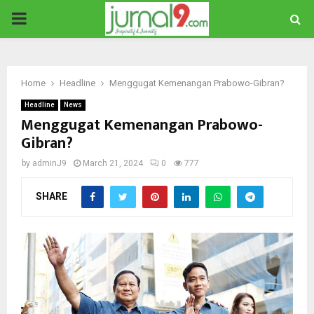
PRIMARY
MENU
Home
Headline
Menggugat Kemenangan Prabowo-Gibran?
Headline
News
Menggugat Kemenangan Prabowo-
Gibran?
by
adminJ9
March 21, 2024
0
777
SHARE