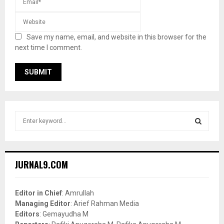
Save my name, email, and website in this browser for the
next time I comment.
S
e
a
S
r
c
E
JURNAL9.COM
h
f
A
o
Editor in Chief
: Amrullah
r
R
Managing Editor
: Arief Rahman Media
:
Editors
: Gemayudha M
C