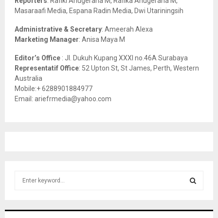
Reporters
: Rafiki Anugeraha M, Rafika Anugeraha M,
Masaraafi Media, Espana Radin Media, Dwi Utariningsih
H
Administrative & Secretary
: Ameerah Alexa
Marketing Manager
: Anisa Maya M
Editor’s Office
: Jl. Dukuh Kupang XXXI no.46A Surabaya
Representatif Office
: 52 Upton St, St James, Perth, Western
Australia
Mobile:+ 6288901884977
Email: ariefrmedia@yahoo.com
S
e
a
S
r
c