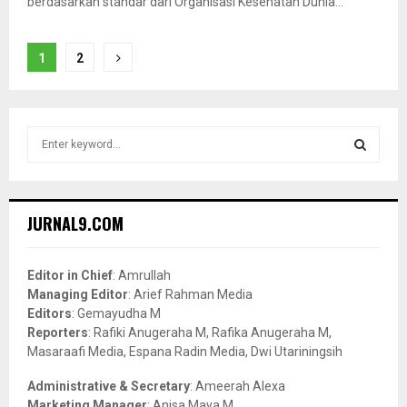
berdasarkan standar dari Organisasi Kesehatan Dunia...
Posts
1
2
pagination
S
e
a
S
r
c
E
JURNAL9.COM
h
f
A
o
Editor in Chief
: Amrullah
r
R
Managing Editor
: Arief Rahman Media
:
Editors
: Gemayudha M
C
Reporters
: Rafiki Anugeraha M, Rafika Anugeraha M,
Masaraafi Media, Espana Radin Media, Dwi Utariningsih
H
Administrative & Secretary
: Ameerah Alexa
Marketing Manager
: Anisa Maya M