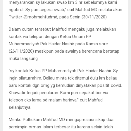
menyarankan sy lakukan swab krn 3 hr sebelumnya kami
ngobrol. Sy pun segera swab,” cuit Mahfud MD melalui akun
Twitter @mohmahfudmd, pada Senin (30/11/2020).
Dalam cuitan tersebut Mahfud mengaku juga melakukan
kontak via telepon dengan Ketua Umum PP
Muhammadiyah Pak Haidar Nashir pada Kamis sore
(26/11/2020) meskipun pada awalnya berencana bertatap
muka langsung.
“sy kontak Ketua PP Muhammdiyah Pak Haidar Nashir. Sy
ingin silaturrahim. Beliau minta tdk ditemui dulu krn beliau
baru kontak dgn orng yg kemudian dinyatakan positif covid.
Khawatir terjadi penularan. Kami pun sepakat bcr via
telepon ckp lama pd malam harinya,” cuit Mahfud
selanjutnya.
Menko Polhukam Mahfud MD mengapresiasi sikap dua
pemimpin ormas Islam terbesar itu karena selain telah