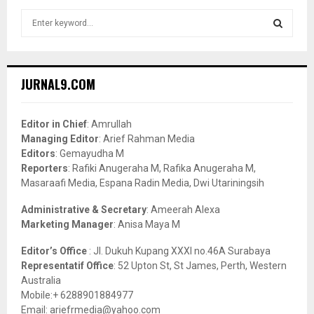
S
e
a
S
r
c
E
JURNAL9.COM
h
f
A
o
Editor in Chief
: Amrullah
r
R
Managing Editor
: Arief Rahman Media
:
Editors
: Gemayudha M
C
Reporters
: Rafiki Anugeraha M, Rafika Anugeraha M,
Masaraafi Media, Espana Radin Media, Dwi Utariningsih
H
Administrative & Secretary
: Ameerah Alexa
Marketing Manager
: Anisa Maya M
Editor’s Office
: Jl. Dukuh Kupang XXXI no.46A Surabaya
Representatif Office
: 52 Upton St, St James, Perth, Western
Australia
Mobile:+ 6288901884977
Email: ariefrmedia@yahoo.com