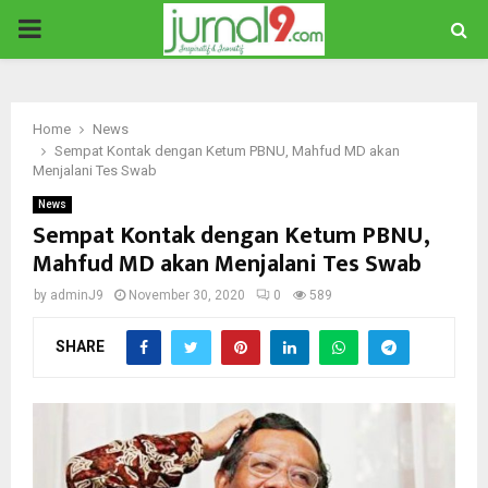
PRIMARY
MENU
Home
News
Sempat Kontak dengan Ketum PBNU, Mahfud MD akan
Menjalani Tes Swab
News
Sempat Kontak dengan Ketum PBNU,
Mahfud MD akan Menjalani Tes Swab
by
adminJ9
November 30, 2020
0
589
SHARE