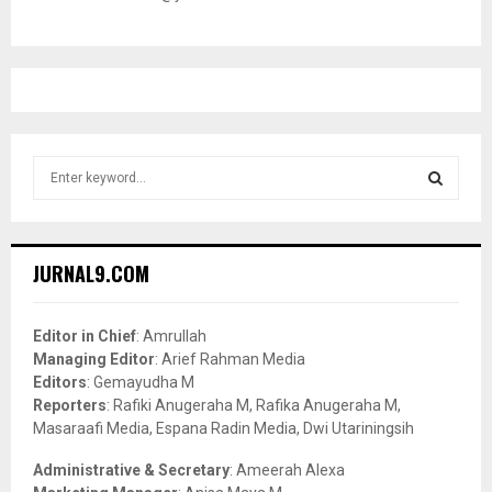
S
e
a
S
r
c
E
JURNAL9.COM
h
f
A
o
Editor in Chief
: Amrullah
r
R
Managing Editor
: Arief Rahman Media
:
Editors
: Gemayudha M
C
Reporters
: Rafiki Anugeraha M, Rafika Anugeraha M,
Masaraafi Media, Espana Radin Media, Dwi Utariningsih
H
Administrative & Secretary
: Ameerah Alexa