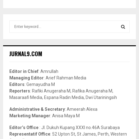
S
e
a
S
r
c
E
JURNAL9.COM
h
f
A
o
Editor in Chief
: Amrullah
r
R
Managing Editor
: Arief Rahman Media
:
Editors
: Gemayudha M
C
Reporters
: Rafiki Anugeraha M, Rafika Anugeraha M,
Masaraafi Media, Espana Radin Media, Dwi Utariningsih
H
Administrative & Secretary
: Ameerah Alexa
Marketing Manager
: Anisa Maya M
Editor’s Office
: Jl. Dukuh Kupang XXXI no.46A Surabaya
Representatif Office
: 52 Upton St, St James, Perth, Western