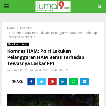
PRIMARY
MENU
Home
Headline
Komnas HAM: Polri Lakukan Pelanggaran HAM Berat Terhadap
Tewasnya Laskar FPI
Headline
News
Komnas HAM: Polri Lakukan
Pelanggaran HAM Berat Terhadap
Tewasnya Laskar FPI
by
adminJ9
January 8, 2021
0
752
SHARE