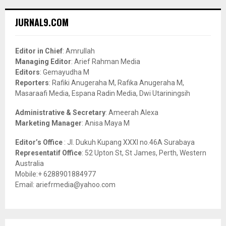
r
c
E
JURNAL9.COM
h
f
A
o
Editor in Chief
: Amrullah
r
R
Managing Editor
: Arief Rahman Media
:
Editors
: Gemayudha M
C
Reporters
: Rafiki Anugeraha M, Rafika Anugeraha M,
Masaraafi Media, Espana Radin Media, Dwi Utariningsih
H
Administrative & Secretary
: Ameerah Alexa
Marketing Manager
: Anisa Maya M
Editor’s Office
: Jl. Dukuh Kupang XXXI no.46A Surabaya
Representatif Office
: 52 Upton St, St James, Perth, Western
Australia
Mobile:+ 6288901884977
Email: ariefrmedia@yahoo.com