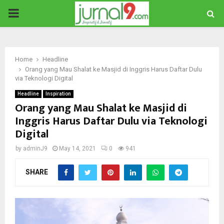
PRIMARY
MENU
Home
Headline
Orang yang Mau Shalat ke Masjid di Inggris Harus Daftar Dulu
via Teknologi Digital
Headline
Inspiration
Orang yang Mau Shalat ke Masjid di
Inggris Harus Daftar Dulu via Teknologi
Digital
by
adminJ9
May 14, 2021
0
941
SHARE