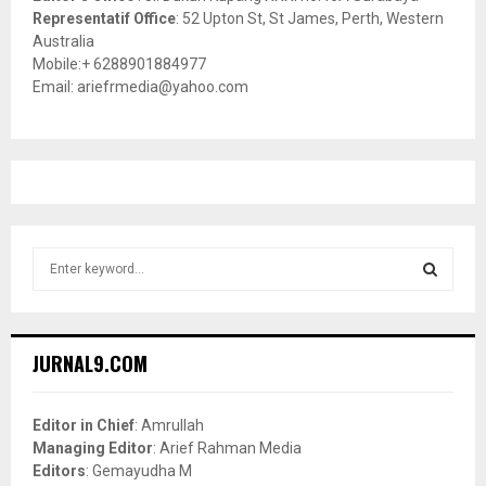
Representatif Office
: 52 Upton St, St James, Perth, Western
Australia
Mobile:+ 6288901884977
Email: ariefrmedia@yahoo.com
S
e
a
S
r
c
E
JURNAL9.COM
h
f
A
o
Editor in Chief
: Amrullah
r
R
Managing Editor
: Arief Rahman Media
:
Editors
: Gemayudha M
C