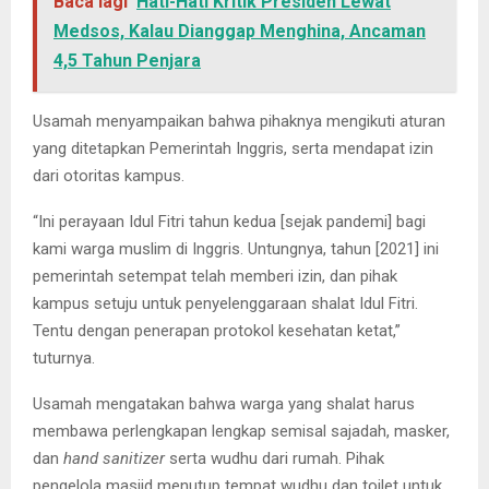
Baca lagi
Hati-Hati Kritik Presiden Lewat
Medsos, Kalau Dianggap Menghina, Ancaman
4,5 Tahun Penjara
Usamah menyampaikan bahwa pihaknya mengikuti aturan
yang ditetapkan Pemerintah Inggris, serta mendapat izin
dari otoritas kampus.
“Ini perayaan Idul Fitri tahun kedua [sejak pandemi] bagi
kami warga muslim di Inggris. Untungnya, tahun [2021] ini
pemerintah setempat telah memberi izin, dan pihak
kampus setuju untuk penyelenggaraan shalat Idul Fitri.
Tentu dengan penerapan protokol kesehatan ketat,”
tuturnya.
Usamah mengatakan bahwa warga yang shalat harus
membawa perlengkapan lengkap semisal sajadah, masker,
dan
hand sanitizer
serta wudhu dari rumah. Pihak
pengelola masjid menutup tempat wudhu dan toilet untuk