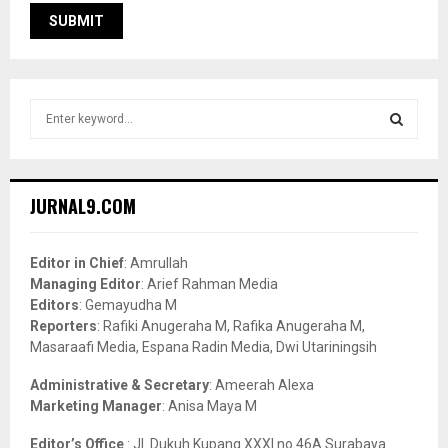
S
e
a
S
r
c
E
JURNAL9.COM
h
f
A
o
Editor in Chief
: Amrullah
r
R
Managing Editor
: Arief Rahman Media
:
Editors
: Gemayudha M
C
Reporters
: Rafiki Anugeraha M, Rafika Anugeraha M,
Masaraafi Media, Espana Radin Media, Dwi Utariningsih
H
Administrative & Secretary
: Ameerah Alexa
Marketing Manager
: Anisa Maya M
Editor’s Office
: Jl. Dukuh Kupang XXXI no.46A Surabaya