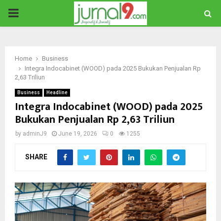
PRIMARY
MENU
Home
Business
Integra Indocabinet (WOOD) pada 2025 Bukukan Penjualan Rp
2,63 Triliun
Business
Headline
Integra Indocabinet (WOOD) pada 2025
Bukukan Penjualan Rp 2,63 Triliun
by
adminJ9
June 19, 2026
0
1255
SHARE