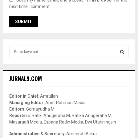
next time I comment.
S
e
a
S
r
c
E
JURNAL9.COM
h
f
A
o
Editor in Chief
: Amrullah
r
R
Managing Editor
: Arief Rahman Media
:
Editors
: Gemayudha M
C
Reporters
: Rafiki Anugeraha M, Rafika Anugeraha M,
Masaraafi Media, Espana Radin Media, Dwi Utariningsih
H
Administrative & Secretary
: Ameerah Alexa