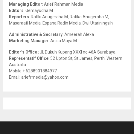
r
R
Managing Editor
: Arief Rahman Media
:
Editors
: Gemayudha M
C
Reporters
: Rafiki Anugeraha M, Rafika Anugeraha M,
Masaraafi Media, Espana Radin Media, Dwi Utariningsih
H
Administrative & Secretary
: Ameerah Alexa
Marketing Manager
: Anisa Maya M
Editor’s Office
: Jl. Dukuh Kupang XXXI no.46A Surabaya
Representatif Office
: 52 Upton St, St James, Perth, Western
Australia
Mobile:+ 6288901884977
Email: ariefrmedia@yahoo.com