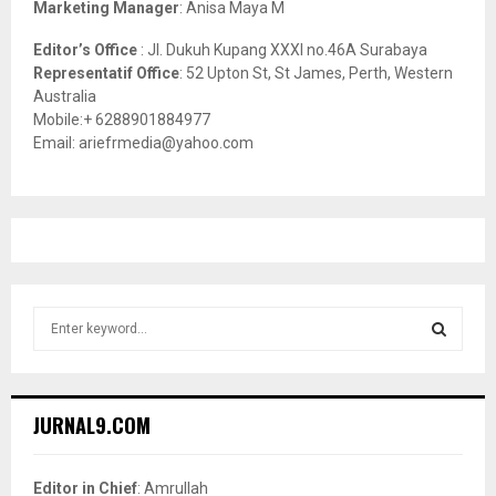
Marketing Manager
: Anisa Maya M
Editor’s Office
: Jl. Dukuh Kupang XXXI no.46A Surabaya
Representatif Office
: 52 Upton St, St James, Perth, Western
Australia
Mobile:+ 6288901884977
Email: ariefrmedia@yahoo.com
S
e
a
S
r
c
E
JURNAL9.COM
h
f
A
o
Editor in Chief
: Amrullah