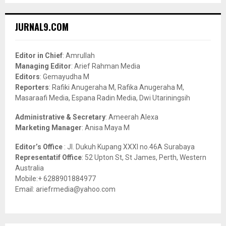
S
r
c
E
JURNAL9.COM
h
f
A
o
Editor in Chief
: Amrullah
r
R
Managing Editor
: Arief Rahman Media
:
Editors
: Gemayudha M
C
Reporters
: Rafiki Anugeraha M, Rafika Anugeraha M,
Masaraafi Media, Espana Radin Media, Dwi Utariningsih
H
Administrative & Secretary
: Ameerah Alexa
Marketing Manager
: Anisa Maya M
Editor’s Office
: Jl. Dukuh Kupang XXXI no.46A Surabaya
Representatif Office
: 52 Upton St, St James, Perth, Western
Australia
Mobile:+ 6288901884977
Email: ariefrmedia@yahoo.com