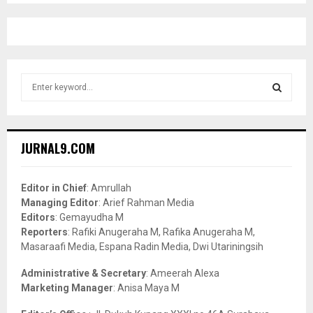
S
e
a
S
r
c
E
JURNAL9.COM
h
f
A
o
Editor in Chief
: Amrullah
r
R
Managing Editor
: Arief Rahman Media
:
Editors
: Gemayudha M
C
Reporters
: Rafiki Anugeraha M, Rafika Anugeraha M,
Masaraafi Media, Espana Radin Media, Dwi Utariningsih
H
Administrative & Secretary
: Ameerah Alexa
Marketing Manager
: Anisa Maya M