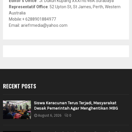
Editor’s Office
: Jl. Dukuh Kupang XXXI no.46A Surabaya
Representatif Office
: 52 Upton St, St James, Perth, Western
Australia
Mobile:+ 6288901884977
Email: ariefrmedia@yahoo.com
RECENT POSTS
Siswa Keracunan Terus Terjadi, Masyarakat
Desak Pemerintah Agar Menghentikan MBG
August 6, 2026
0