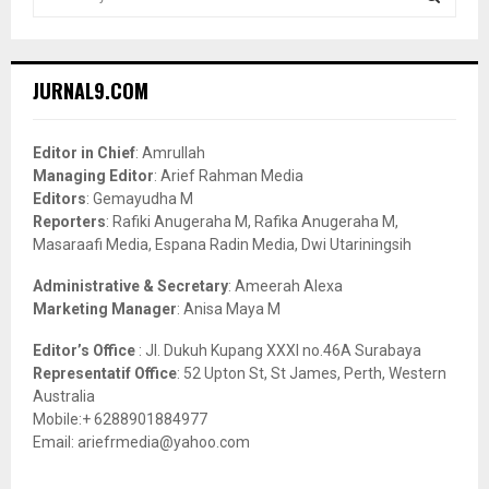
e
a
S
r
c
E
JURNAL9.COM
h
f
A
o
Editor in Chief
: Amrullah
r
R
Managing Editor
: Arief Rahman Media
:
Editors
: Gemayudha M
C
Reporters
: Rafiki Anugeraha M, Rafika Anugeraha M,
Masaraafi Media, Espana Radin Media, Dwi Utariningsih
H
Administrative & Secretary
: Ameerah Alexa
Marketing Manager
: Anisa Maya M
Editor’s Office
: Jl. Dukuh Kupang XXXI no.46A Surabaya
Representatif Office
: 52 Upton St, St James, Perth, Western
Australia
Mobile:+ 6288901884977
Email: ariefrmedia@yahoo.com