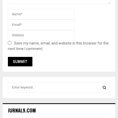
Save my name, email, and website in this browser for the
next time I comment.
S
e
a
S
r
c
E
JURNAL9.COM
h
f