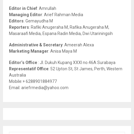
A
o
Editor in Chief
: Amrullah
r
R
Managing Editor
: Arief Rahman Media
:
Editors
: Gemayudha M
C
Reporters
: Rafiki Anugeraha M, Rafika Anugeraha M,
Masaraafi Media, Espana Radin Media, Dwi Utariningsih
H
Administrative & Secretary
: Ameerah Alexa
Marketing Manager
: Anisa Maya M
Editor’s Office
: Jl. Dukuh Kupang XXXI no.46A Surabaya
Representatif Office
: 52 Upton St, St James, Perth, Western
Australia
Mobile:+ 6288901884977
Email: ariefrmedia@yahoo.com