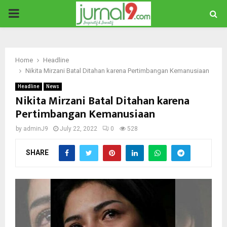
PRIMARY
MENU
Home
Headline
Nikita Mirzani Batal Ditahan karena Pertimbangan Kemanusiaan
Headline
News
Nikita Mirzani Batal Ditahan karena
Pertimbangan Kemanusiaan
by
adminJ9
July 22, 2022
0
528
SHARE