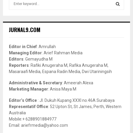
S
e
a
S
r
c
E
JURNAL9.COM
h
f
A
o
Editor in Chief
: Amrullah
r
R
Managing Editor
: Arief Rahman Media
:
Editors
: Gemayudha M
C
Reporters
: Rafiki Anugeraha M, Rafika Anugeraha M,
Masaraafi Media, Espana Radin Media, Dwi Utariningsih
H
Administrative & Secretary
: Ameerah Alexa
Marketing Manager
: Anisa Maya M
Editor’s Office
: Jl. Dukuh Kupang XXXI no.46A Surabaya
Representatif Office
: 52 Upton St, St James, Perth, Western
Australia
Mobile:+ 6288901884977
Email: ariefrmedia@yahoo.com