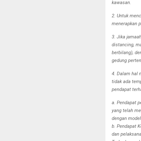
kawasan.
2. Untuk men
menerapkan ph
3. Jika jamaa
distancing, m
berbilang), d
gedung pertem
4. Dalam hal 
tidak ada tem
pendapat terh
a. Pendapat p
yang telah me
dengan model
b. Pendapat K
dan pelaksana