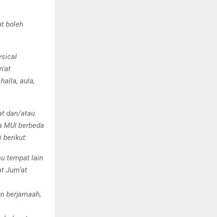
t boleh
ysical
m’at
alla, aula,
at dan/atau
wa MUI berbeda
berikut:
u tempat lain
at Jum’at
un berjamaah,