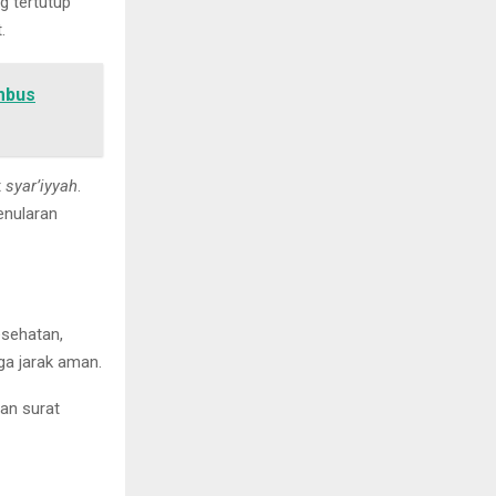
g tertutup
.
mbus
t
syar’iyyah
.
enularan
esehatan,
ga jarak aman.
an surat