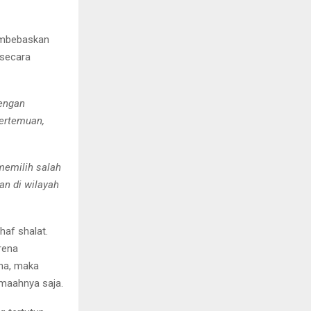
embebaskan
 secara
dengan
pertemuan,
memilih salah
n di wilayah
haf shalat.
rena
na, maka
maahnya saja.