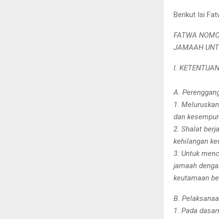
Berikut Isi F
FATWA NOMO
JAMAAH UNT
I. KETENTUA
A. Perenggan
1. Meluruskan
dan kesempur
2. Shalat ber
kehilangan k
3. Untuk menc
jamaah dengan
keutamaan ber
B. Pelaksanaa
1. Pada dasar