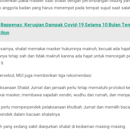
olehkan pakai masker saat shalat dengan pertimbangan hidung yan
k anggota badan yang harus menempel pada tempat sujud saat salat
Bappenas: Kerugian Dampak Covid-19 Selama 10 Bulan Te
iliun
asarnya, shalat memakai masker hukumnya
makruh,
kecuali ada haja
ya tetap sah dan tidak
makruh
karena ada hajat untuk mencegah p
9.
ersebut, MUI juga memberikan tiga rekomendasi:
ksanaan Shalat Jumat dan jamaah perlu tetap mematuhi protokol k
ai masker, membawa sajadah sendiri, wudhu dari rumah, dan menja
 perlu memperpendek pelaksanaan khutbah Jumat dan memilih baca
pendek dalam bacaan shalatnya.
 yang sedang sakit dianjurkan shalat di kediaman masing-masing.