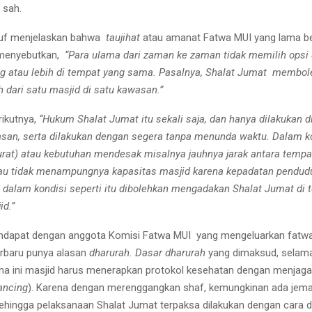
 sah.
uf menjelaskan bahwa
taujihat
atau amanat Fatwa MUI yang lama b
menyebutkan,
“Para ulama dari zaman ke zaman tidak memilih opsi
g atau lebih di tempat yang sama. Pasalnya, Shalat Jumat membol
h dari satu masjid di satu kawasan.”
rikutnya,
“Hukum Shalat Jumat itu sekali saja, dan hanya dilakukan d
asan, serta dilakukan dengan segera tanpa menunda waktu. Dalam k
urat) atau kebutuhan mendesak misalnya jauhnya jarak antara temp
au tidak menampungnya kapasitas masjid karena kepadatan pendudu
 dalam kondisi seperti itu dibolehkan mengadakan Shalat Jumat di 
id.”
ndapat dengan anggota Komisi Fatwa MUI yang mengeluarkan fatw
rbaru punya alasan
dharurah. Dasar dharurah
yang dimaksud, sela
a ini masjid harus menerapkan protokol kesehatan dengan menjaga j
ancing
). Karena dengan merenggangkan shaf, kemungkinan ada jema
ehingga pelaksanaan Shalat Jumat terpaksa dilakukan dengan cara