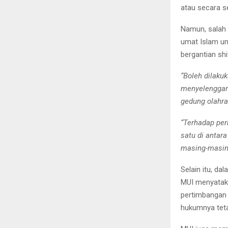
atau secara se
Namun, salah 
umat Islam un
bergantian sh
“Boleh dilaku
menyelenggara
gedung olahra
“Terhadap per
satu di anta
masing-masin
Selain itu, da
MUI menyataka
pertimbanga
hukumnya tet