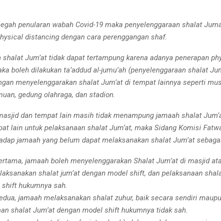
cegah penularan wabah Covid-19 maka penyelenggaraan shalat Juma
ysical distancing dengan cara perenggangan shaf.
h shalat Jum’at tidak dapat tertampung karena adanya penerapan ph
aka boleh dilakukan ta’addud al-jumu’ah (penyelenggaraan shalat Ju
engan menyelenggarakan shalat Jum’at di tempat lainnya seperti mush
uan, gedung olahraga, dan stadion.
masjid dan tempat lain masih tidak menampung jamaah shalat Jum’
pat lain untuk pelaksanaan shalat Jum’at, maka Sidang Komisi Fat
adap jamaah yang belum dapat melaksanakan shalat Jum’at sebagai 
ertama, jamaah boleh menyelenggarakan Shalat Jum’at di masjid ata
laksanakan shalat jum’at dengan model shift, dan pelaksanaan shal
 shift hukumnya sah.
edua, jamaah melaksanakan shalat zuhur, baik secara sendiri maup
an shalat Jum’at dengan model shift hukumnya tidak sah.