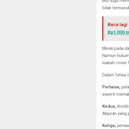
MUI juga memb
tidak termasu
Baca lagi
Rp1.000 tr
Meski pada d
Namun hukumn
wabah covid-1
Dalam fatwa t
Pertama,
pela
seperti memak
Kedua,
khotib
Alquran yang 
Ketiga,
jamaah