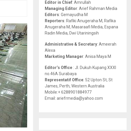
Editor in Chief
: Amrullah
r
R
Managing Editor
: Arief Rahman Media
:
Editors
: Gemayudha M
C
Reporters
: Rafiki Anugeraha M, Rafika
Anugeraha M, Masaraafi Media, Espana
H
Radin Media, Dwi Utariningsih
Administrative & Secretary
: Ameerah
Alexa
Marketing Manager
: Anisa Maya M
Editor’s Office
: Jl. Dukuh Kupang XXXI
no.46A Surabaya
Representatif Office
: 52 Upton St, St
James, Perth, Western Australia
Mobile:+ 6288901884977
Email: ariefrmedia@yahoo.com