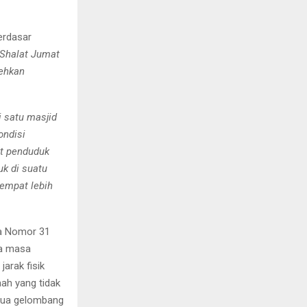
erdasar
 Shalat Jumat
ehkan
i satu masjid
ondisi
at penduduk
k di suatu
tempat lebih
a Nomor 31
ma masa
arak fisik
ah yang tidak
 dua gelombang