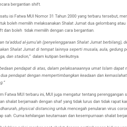
cara bergantian shift.
satu isi Fatwa MUI Nomor 31 Tahun 2000 yang terbaru tersebut, m
tuk boleh memilih melaksanakan Shalat Jumat dua gelombang atau
ift dan boleh tidak memilih dengan cara bergantian.
kan ta’addud al-jumu’ah (penyelenggaraan Shalat Jumat berbilang), 
kan Shalat Jumat di tempat lainnya seperti musala, aula, gedung 
ga, dan stadion,”
dalam kutipan berikutnya.
bedaan pendapat di atas, dalam pelaksanaannya umat Islam dapat 
ra dua pendapat dengan mempertimbangkan keadaan dan kemaslahata
g.”
lam Fatwa MUI terbaru ini, MUI juga mengatur tentang perenggangan s
n shalat berjamaah dengan shaf yang tidak lurus dan tidak rapat ka
n
dharurah
,
physical distancing
untuk mencegah penularan virus coro
ap sah. Cuma kehilangan keutamaan dan kesempurnaan shalat berja