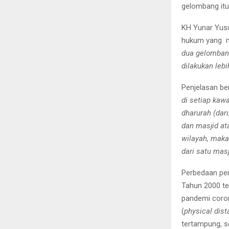
gelombang itu
KH Yunar Yus
hukum yang 
dua gelomban
dilakukan lebi
Penjelasan be
di setiap kaw
dharurah (dar
dan masjid at
wilayah, maka
dari satu masj
Perbedaan pe
Tahun 2000 te
pandemi coron
(
physical dist
tertampung, s