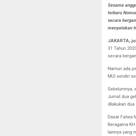
Sesama anggo
terbaru Nomo
secara bergan
menyatakan h
JAKARTA, ju
31 Tahun 2020
secara bergan
Namun ada per
MUI sendiri s
Sebelumnya, s
Jumat dua ge
dilakukan dua
Dasar Fatwa 
Beragama KH 
lainnya yang 