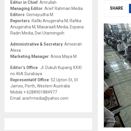
Editor in Chief
: Amrullah
r
R
SHARE
Managing Editor
: Arief Rahman Media
:
Editors
: Gemayudha M
C
Reporters
: Rafiki Anugeraha M, Rafika
Anugeraha M, Masaraafi Media, Espana
H
Radin Media, Dwi Utariningsih
Administrative & Secretary
: Ameerah
Alexa
Marketing Manager
: Anisa Maya M
Editor’s Office
: Jl. Dukuh Kupang XXXI
no.46A Surabaya
Representatif Office
: 52 Upton St, St
James, Perth, Western Australia
Mobile:+ 6288901884977
Email: ariefrmedia@yahoo.com