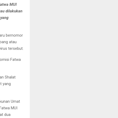
Fatwa MUI
au dilakukan
 yang
baru bernomor
bang atau
rus tersebut.
Komisi Fatwa
an Shalat
t yang
ukunan Umat
 Fatwa MUI
at dua