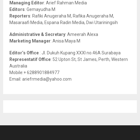
r
R
Managing Editor
: Arief Rahman Media
:
Editors
: Gemayudha M
C
Reporters
: Rafiki Anugeraha M, Rafika Anugeraha M,
Masaraafi Media, Espana Radin Media, Dwi Utariningsih
H
Administrative & Secretary
: Ameerah Alexa
Marketing Manager
: Anisa Maya M
Editor’s Office
: Jl. Dukuh Kupang XXXI no.46A Surabaya
Representatif Office
: 52 Upton St, St James, Perth, Western
Australia
Mobile:+ 6288901884977
Email: ariefrmedia@yahoo.com