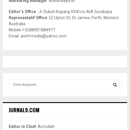
Marketing Manager
: Anisa Maya M
Editor’s Office
: Jl. Dukuh Kupang XXXI no.46A Surabaya
Representatif Office
: 52 Upton St, St James, Perth, Western
Australia
Mobile:+ 6288901884977
Email: ariefrmedia@yahoo.com
S
e
a
S
r
c
E
JURNAL9.COM
h
f
A
o
Editor in Chief
: Amrullah