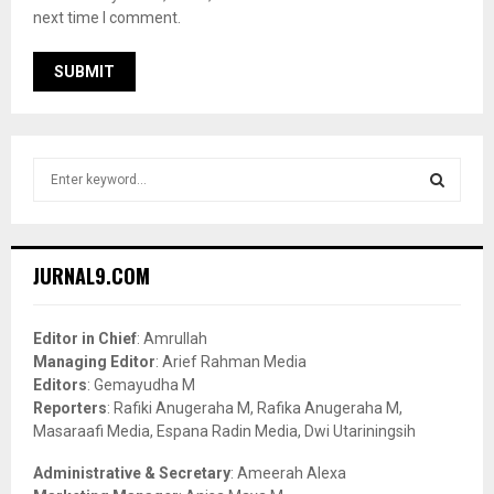
next time I comment.
S
e
a
S
r
c
E
JURNAL9.COM
h
f
A
o
Editor in Chief
: Amrullah
r
R
Managing Editor
: Arief Rahman Media
:
Editors
: Gemayudha M
C
Reporters
: Rafiki Anugeraha M, Rafika Anugeraha M,
Masaraafi Media, Espana Radin Media, Dwi Utariningsih
H
Administrative & Secretary
: Ameerah Alexa