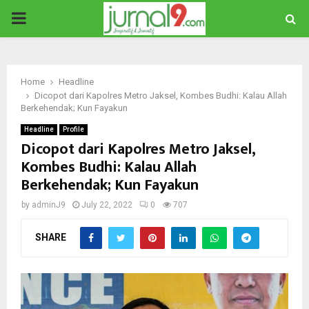
PRIMARY
MENU
Home
Headline
Dicopot dari Kapolres Metro Jaksel, Kombes Budhi: Kalau Allah
Berkehendak; Kun Fayakun
Headline
Profile
Dicopot dari Kapolres Metro Jaksel,
Kombes Budhi: Kalau Allah
Berkehendak; Kun Fayakun
by
adminJ9
July 22, 2022
0
707
SHARE