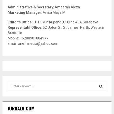
H
Administrative & Secretary
: Ameerah Alexa
Marketing Manager
: Anisa Maya M
Editor’s Office
: Jl. Dukuh Kupang XXXI no.46A Surabaya
Representatif Office
: 52 Upton St, St James, Perth, Western
Australia
Mobile:+ 6288901884977
Email: ariefrmedia@yahoo.com
S
e
a
S
r
c
E
JURNAL9.COM
h