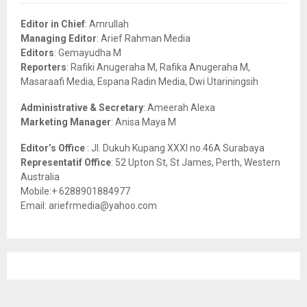
f
A
o
Editor in Chief
: Amrullah
r
R
Managing Editor
: Arief Rahman Media
:
Editors
: Gemayudha M
C
Reporters
: Rafiki Anugeraha M, Rafika Anugeraha M,
Masaraafi Media, Espana Radin Media, Dwi Utariningsih
H
Administrative & Secretary
: Ameerah Alexa
Marketing Manager
: Anisa Maya M
Editor’s Office
: Jl. Dukuh Kupang XXXI no.46A Surabaya
Representatif Office
: 52 Upton St, St James, Perth, Western
Australia
Mobile:+ 6288901884977
Email: ariefrmedia@yahoo.com