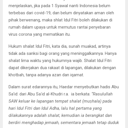
menjelaskan, jika pada 1 Syawal nanti Indonesia belum
terbebas dari covid-19, dan belum dinyatakan aman oleh
pihak berwenang, maka shlat Idul Fitri boleh dilakukan di
rumah dalam upaya untuk memutus rantai penyebaran
virus corona yang mematikan itu.
Hukum shalat Idul Fitri, kata dia, sunah muakad, artinya
tidak ada sanksi bagi orang yang meninggalkannya. Hanya
shalat lima waktu yang hukumnya wajib. Shalat Idul Fitri
dapat dikerjakan dua rakaat di lapangan, dilakukan dengan
khotbah, tanpa adanya azan dan iqamat.
Dalam surat edarannya itu, Haedar menyebutkan hadis Abu
Sa’id: dari Abu Saʻid al-Khudri r.a. ia berkata:
“Rasulullah
SAW keluar ke lapangan tempat shalat (muṣhala) pada
hari Idul Fitri dan Idul Adha, lalu hal pertama yang
dilakukannya adalah shalat, kemudian ia berangkat dan
berdiri menghadap jemaah, sementara jemaah tetap duduk