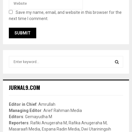
Save my name, email, and website in this browser for the
next time I comment.
S
e
a
S
r
c
E
JURNAL9.COM
h
f
A
o
Editor in Chief
: Amrullah
r
R
Managing Editor
: Arief Rahman Media
:
Editors
: Gemayudha M
C
Reporters
: Rafiki Anugeraha M, Rafika Anugeraha M,
Masaraafi Media, Espana Radin Media, Dwi Utariningsih