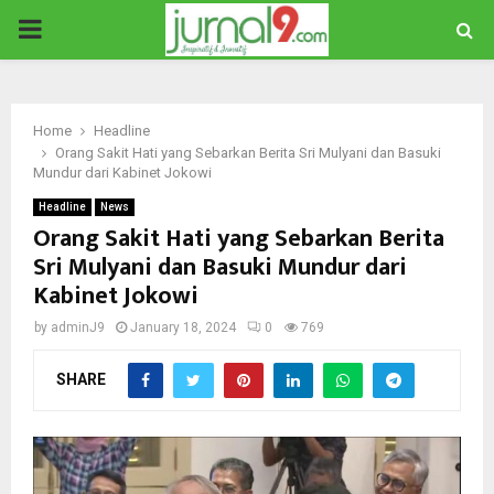
PRIMARY
MENU
Home
Headline
Orang Sakit Hati yang Sebarkan Berita Sri Mulyani dan Basuki
Mundur dari Kabinet Jokowi
Headline
News
Orang Sakit Hati yang Sebarkan Berita
Sri Mulyani dan Basuki Mundur dari
Kabinet Jokowi
by
adminJ9
January 18, 2024
0
769
SHARE