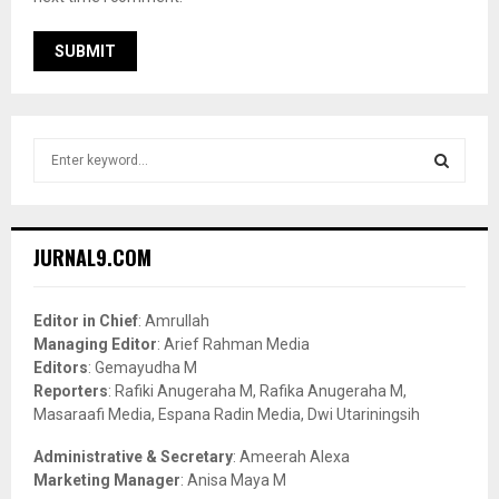
S
e
a
S
r
c
E
JURNAL9.COM
h
f
A
o
Editor in Chief
: Amrullah
r
R
Managing Editor
: Arief Rahman Media
:
Editors
: Gemayudha M
C
Reporters
: Rafiki Anugeraha M, Rafika Anugeraha M,
Masaraafi Media, Espana Radin Media, Dwi Utariningsih
H
Administrative & Secretary
: Ameerah Alexa
Marketing Manager
: Anisa Maya M