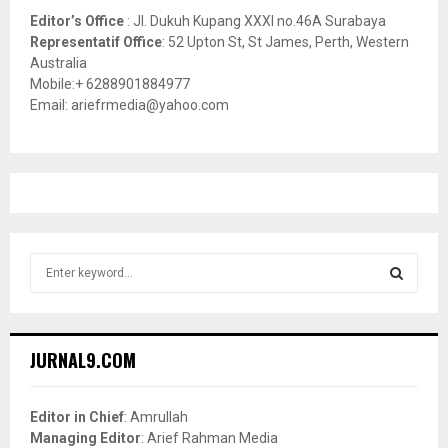
Editor’s Office
: Jl. Dukuh Kupang XXXI no.46A Surabaya
Representatif Office
: 52 Upton St, St James, Perth, Western
Australia
Mobile:+ 6288901884977
Email: ariefrmedia@yahoo.com
S
e
a
S
r
c
E
JURNAL9.COM
h
f
A
o
Editor in Chief
: Amrullah
r
R
Managing Editor
: Arief Rahman Media