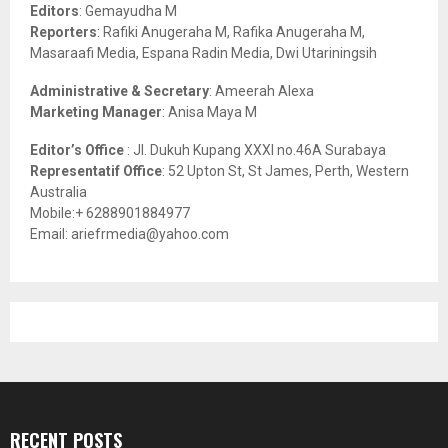
:
Editors
: Gemayudha M
C
Reporters
: Rafiki Anugeraha M, Rafika Anugeraha M,
Masaraafi Media, Espana Radin Media, Dwi Utariningsih
H
Administrative & Secretary
: Ameerah Alexa
Marketing Manager
: Anisa Maya M
Editor’s Office
: Jl. Dukuh Kupang XXXI no.46A Surabaya
Representatif Office
: 52 Upton St, St James, Perth, Western
Australia
Mobile:+ 6288901884977
Email: ariefrmedia@yahoo.com
RECENT POSTS