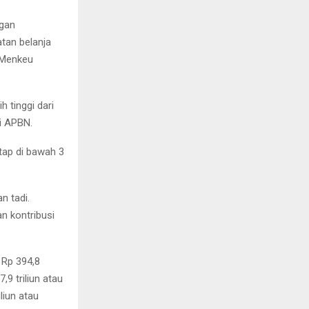
ngan
atan belanja
 Menkeu
 tinggi dari
i APBN.
tap di bawah 3
n tadi.
n kontribusi
 Rp 394,8
9 triliun atau
liun atau