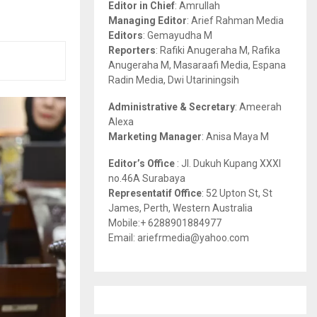
Editor in Chief
: Amrullah
r
R
Managing Editor
: Arief Rahman Media
:
Editors
: Gemayudha M
C
Reporters
: Rafiki Anugeraha M, Rafika
Anugeraha M, Masaraafi Media, Espana
H
Radin Media, Dwi Utariningsih
Administrative & Secretary
: Ameerah
Alexa
Marketing Manager
: Anisa Maya M
Editor’s Office
: Jl. Dukuh Kupang XXXI
no.46A Surabaya
Representatif Office
: 52 Upton St, St
James, Perth, Western Australia
Mobile:+ 6288901884977
Email: ariefrmedia@yahoo.com