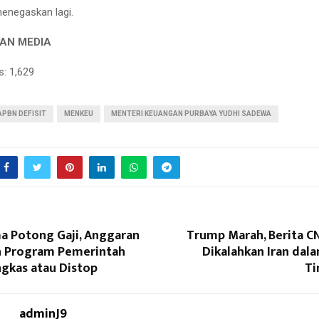
menegaskan lagi.
AN MEDIA
s:
1,629
APBN DEFISIT
MENKEU
MENTERI KEUANGAN PURBAYA YUDHI SADEWA
a Potong Gaji, Anggaran
Trump Marah, Berita C
h Program Pemerintah
Dikalahkan Iran dal
ngkas atau Distop
Ti
adminJ9