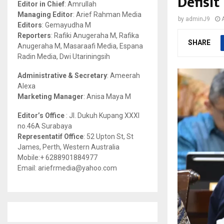
Defisit
Editor in Chief
: Amrullah
r
R
Managing Editor
: Arief Rahman Media
by
adminJ9
:
Editors
: Gemayudha M
C
Reporters
: Rafiki Anugeraha M, Rafika
SHARE
Anugeraha M, Masaraafi Media, Espana
H
Radin Media, Dwi Utariningsih
Administrative & Secretary
: Ameerah
Alexa
Marketing Manager
: Anisa Maya M
Editor’s Office
: Jl. Dukuh Kupang XXXI
no.46A Surabaya
Representatif Office
: 52 Upton St, St
James, Perth, Western Australia
Mobile:+ 6288901884977
Email: ariefrmedia@yahoo.com