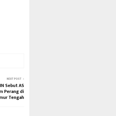
NEXT POST
NN Sebut AS
am Perang di
mur Tengah