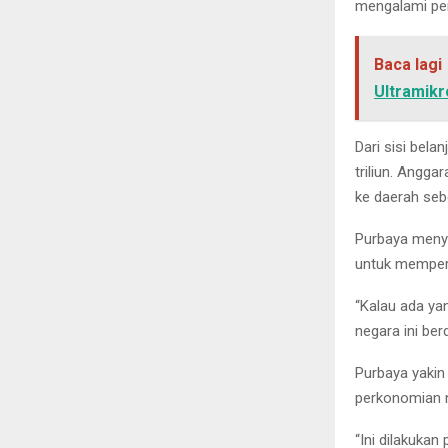
mengalami pe
Baca lagi
Ultramikr
Dari sisi bela
triliun. Angga
ke daerah sebe
Purbaya menye
untuk memperc
“Kalau ada ya
negara ini be
Purbaya yakin 
perkonomian na
“Ini dilakuka