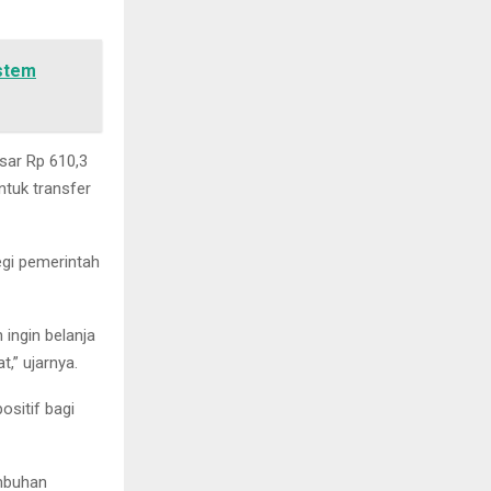
stem
esar Rp 610,3
ntuk transfer
egi pemerintah
 ingin belanja
,” ujarnya.
ositif bagi
umbuhan