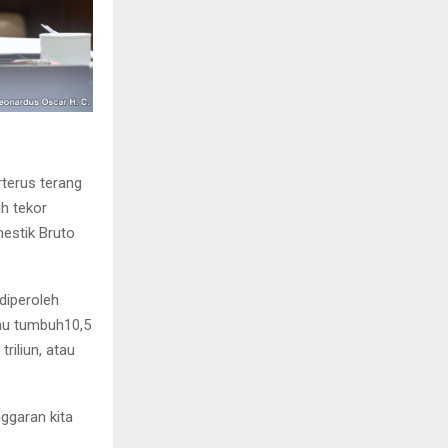
terus terang
h tekor
mestik Bruto
 diperoleh
tau tumbuh10,5
riliun, atau
ggaran kita