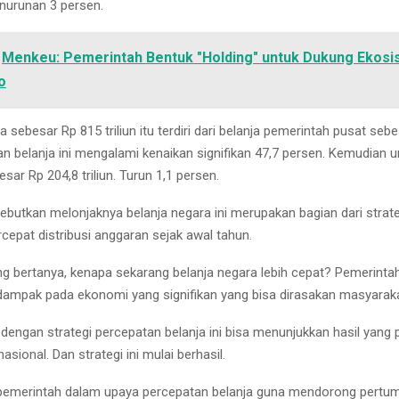
nurunan 3 persen.
Menkeu: Pemerintah Bentuk "Holding" untuk Dukung Ekosi
o
nja sebesar Rp 815 triliun itu terdiri dari belanja pemerintah pusat seb
ran belanja ini mengalami kenaikan signifikan 47,7 persen. Kemudian u
sar Rp 204,8 triliun. Turun 1,1 persen.
butkan melonjaknya belanja negara ini merupakan bagian dari strat
epat distribusi anggaran sejak awal tahun.
ng bertanya, kenapa sekarang belanja negara lebih cepat? Pemerintah
rdampak pada ekonomi yang signifikan yang bisa dirasakan masyarakat
dengan strategi percepatan belanja ini bisa menunjukkan hasil yang p
sional. Dan strategi ini mulai berhasil.
n pemerintah dalam upaya percepatan belanja guna mendorong pert