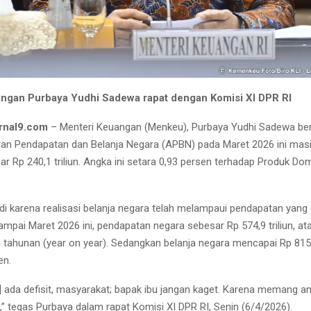
ngan Purbaya Yudhi Sadewa rapat dengan Komisi XI DPR RI
rnal9.com
– Menteri Keuangan (Menkeu), Purbaya Yudhi Sadewa ber
n Pendapatan dan Belanja Negara (APBN) pada Maret 2026 ini masi
sar Rp 240,1 triliun. Angka ini setara 0,93 persen terhadap Produk Do
rjadi karena realisasi belanja negara telah melampaui pendapatan yang
ampai Maret 2026 ini, pendapatan negara sebesar Rp 574,9 triliun, a
 tahunan (year on year). Sedangkan belanja negara mencapai Rp 815 t
en.
] ada defisit, masyarakat; bapak ibu jangan kaget. Karena memang an
it,” tegas Purbaya dalam rapat Komisi XI DPR RI, Senin (6/4/2026).