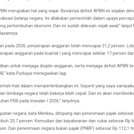
APBN merupakan hal yang wajar. Besarnya defisit APBN ini sejalan de
alisasi belanja negara. Ini dilakukan pemerintah dalam upaya percep
g pertumbuhan ekonomi. Dan ini sudah didesain sejak awal,” lanjut
lasannya.
an pada 2026, penyerapan anggaran telah mencapai 21,2 persen. Lebih
yerapan anggaran pada kuartal I yang mencapai sekitar 17 persen dar
kan untuk menjaga disiplin anggaran, serta menjaga defisit APBN te
DB,” kata Purbaya menegaskan lagi.
berhati-hati dalam mempertimbangkan ini. Seperti yang saya sampaika
an lembaga negara telah bekerja lebih cepat. Dan ini akan memberika
han PDB pada triwulan I 2026,” lanjutnya.
dapatan negara, kata Menkeu, ditopang dari penerimaan pajak sebesar
umbuh 20,7 persen. Kemudian dari kepabeanan dan cukai sebesar Rp 67,
rsen. Dan penerimaan negara bukan pajak (PNBP) sebesar Rp 112,1 tri