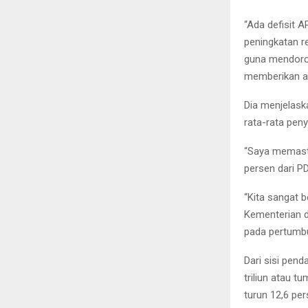
“Ada defisit 
peningkatan re
guna mendoron
memberikan a
Dia menjelask
rata-rata pen
“Saya memasti
persen dari P
“Kita sangat 
Kementerian d
pada pertumbu
Dari sisi pen
triliun atau t
turun 12,6 pe