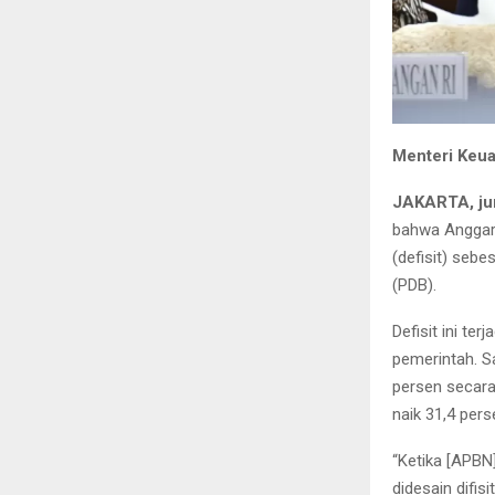
Menteri Keua
JAKARTA, ju
bahwa Anggara
(defisit) sebe
(PDB).
Defisit ini te
pemerintah. S
persen secara
naik 31,4 pers
“Ketika [APBN
didesain difis