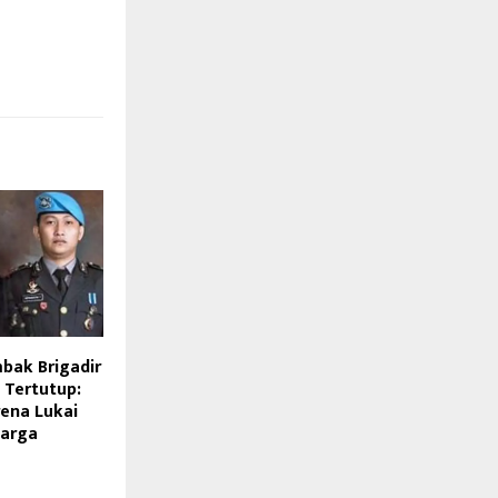
bak Brigadir
 Tertutup:
rena Lukai
uarga