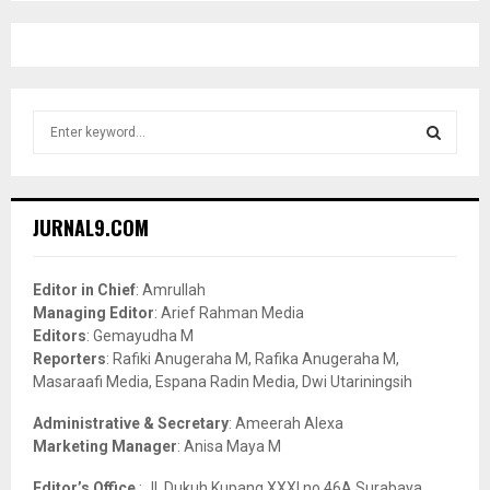
S
e
a
S
r
c
E
JURNAL9.COM
h
f
A
o
Editor in Chief
: Amrullah
r
R
Managing Editor
: Arief Rahman Media
:
Editors
: Gemayudha M
C
Reporters
: Rafiki Anugeraha M, Rafika Anugeraha M,
Masaraafi Media, Espana Radin Media, Dwi Utariningsih
H
Administrative & Secretary
: Ameerah Alexa
Marketing Manager
: Anisa Maya M
Editor’s Office
: Jl. Dukuh Kupang XXXI no.46A Surabaya