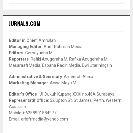
e
a
S
r
c
E
JURNAL9.COM
h
f
A
o
Editor in Chief
: Amrullah
r
R
Managing Editor
: Arief Rahman Media
:
Editors
: Gemayudha M
C
Reporters
: Rafiki Anugeraha M, Rafika Anugeraha M,
Masaraafi Media, Espana Radin Media, Dwi Utariningsih
H
Administrative & Secretary
: Ameerah Alexa
Marketing Manager
: Anisa Maya M
Editor’s Office
: Jl. Dukuh Kupang XXXI no.46A Surabaya
Representatif Office
: 52 Upton St, St James, Perth, Western
Australia
Mobile:+ 6288901884977
Email: ariefrmedia@yahoo.com