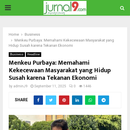
PRIMARY
MENU
Home
Business
Menkeu Purbaya: Memahami Kekecewaan Masyarakat yang
Hidup Susah karena Tekanan Ekonomi
Business
Headline
Menkeu Purbaya: Memahami
Kekecewaan Masyarakat yang Hidup
Susah karena Tekanan Ekonomi
by
adminJ9
September 11, 2025
0
1446
SHARE