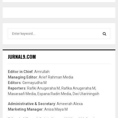
S
e
a
S
r
c
E
JURNAL9.COM
h
f
A
o
Editor in Chief
: Amrullah
r
R
Managing Editor
: Arief Rahman Media
:
Editors
: Gemayudha M
C
Reporters
: Rafiki Anugeraha M, Rafika Anugeraha M,
Masaraafi Media, Espana Radin Media, Dwi Utariningsih
H
Administrative & Secretary
: Ameerah Alexa
Marketing Manager
: Anisa Maya M