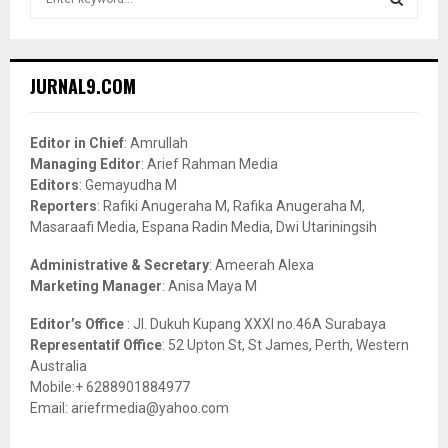
e
a
S
r
c
E
JURNAL9.COM
h
f
A
o
Editor in Chief
: Amrullah
r
R
Managing Editor
: Arief Rahman Media
:
Editors
: Gemayudha M
C
Reporters
: Rafiki Anugeraha M, Rafika Anugeraha M,
Masaraafi Media, Espana Radin Media, Dwi Utariningsih
H
Administrative & Secretary
: Ameerah Alexa
Marketing Manager
: Anisa Maya M
Editor’s Office
: Jl. Dukuh Kupang XXXI no.46A Surabaya
Representatif Office
: 52 Upton St, St James, Perth, Western
Australia
Mobile:+ 6288901884977
Email: ariefrmedia@yahoo.com