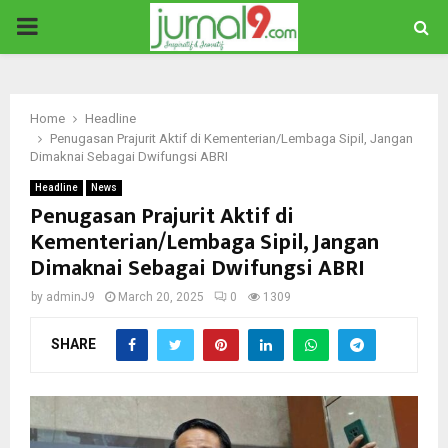
PRIMARY
MENU
Home
Headline
Penugasan Prajurit Aktif di Kementerian/Lembaga Sipil, Jangan
Dimaknai Sebagai Dwifungsi ABRI
Headline
News
Penugasan Prajurit Aktif di
Kementerian/Lembaga Sipil, Jangan
Dimaknai Sebagai Dwifungsi ABRI
by
adminJ9
March 20, 2025
0
1309
SHARE