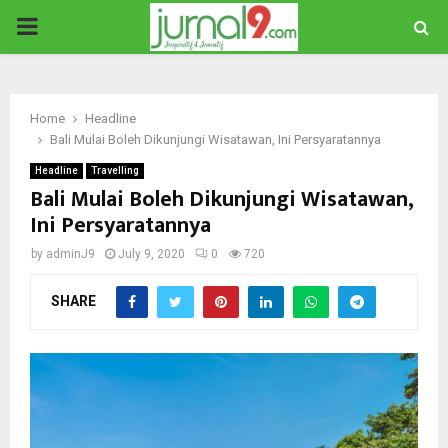
PRIMARY
MENU
Home
Headline
Bali Mulai Boleh Dikunjungi Wisatawan, Ini Persyaratannya
Headline
Travelling
Bali Mulai Boleh Dikunjungi Wisatawan,
Ini Persyaratannya
by
adminJ9
July 9, 2020
0
720
SHARE