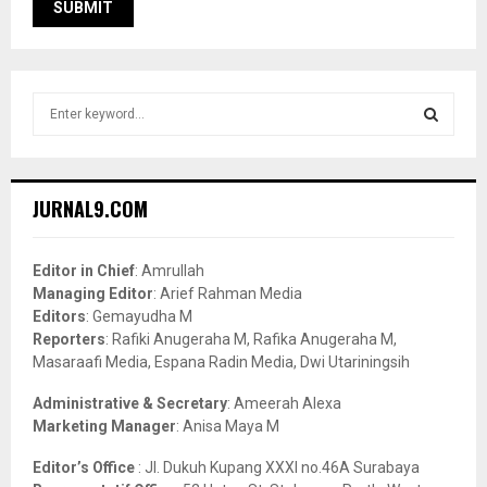
S
e
a
S
r
c
E
JURNAL9.COM
h
f
A
o
Editor in Chief
: Amrullah
r
R
Managing Editor
: Arief Rahman Media
:
Editors
: Gemayudha M
C
Reporters
: Rafiki Anugeraha M, Rafika Anugeraha M,
Masaraafi Media, Espana Radin Media, Dwi Utariningsih
H
Administrative & Secretary
: Ameerah Alexa
Marketing Manager
: Anisa Maya M
Editor’s Office
: Jl. Dukuh Kupang XXXI no.46A Surabaya