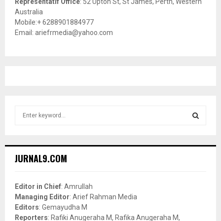
Representatif Office
: 52 Upton St, St James, Perth, Western
Australia
Mobile:+ 6288901884977
Email: ariefrmedia@yahoo.com
S
e
a
S
r
c
E
JURNAL9.COM
h
f
A
o
Editor in Chief
: Amrullah
r
R
Managing Editor
: Arief Rahman Media
:
Editors
: Gemayudha M
C
Reporters
: Rafiki Anugeraha M, Rafika Anugeraha M,