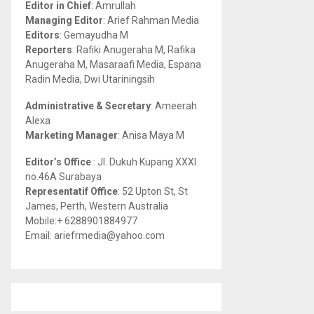
Editor in Chief
: Amrullah
r
R
Managing Editor
: Arief Rahman Media
:
Editors
: Gemayudha M
C
Reporters
: Rafiki Anugeraha M, Rafika
Anugeraha M, Masaraafi Media, Espana
H
Radin Media, Dwi Utariningsih
Administrative & Secretary
: Ameerah
Alexa
Marketing Manager
: Anisa Maya M
Editor’s Office
: Jl. Dukuh Kupang XXXI
no.46A Surabaya
Representatif Office
: 52 Upton St, St
James, Perth, Western Australia
Mobile:+ 6288901884977
Email: ariefrmedia@yahoo.com