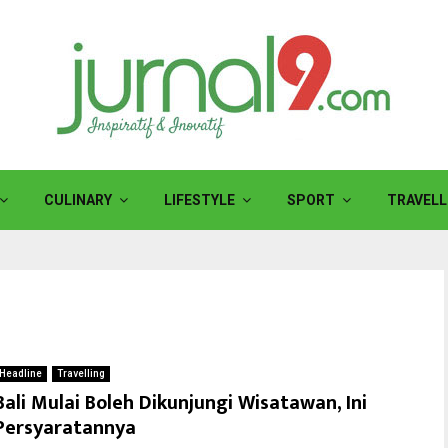
CULINARY
LIFESTYLE
SPORT
TRAVELL
Headline
Travelling
Bali Mulai Boleh Dikunjungi Wisatawan, Ini
Persyaratannya