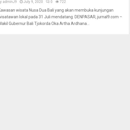
by
adminJ9
July 9, 2020
0
722
Kawasan wisata Nusa Dua Bali yang akan membuka kunjungan
wisatawan lokal pada 31 Juli mendatang. DENPASAR, jurnal9.com –
Wakil Gubernur Bali Tjokorda Oka Artha Ardhana...