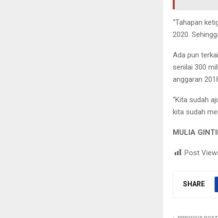
“Tahapan ketig
2020. Sehingga
Ada pun terka
senilai 300 m
anggaran 2018
“Kita sudah a
kita sudah men
MULIA GINT
Post View
SHARE