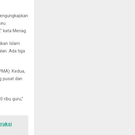
 mengungkapkan
eu.
” kata Menag.
ikan Islam
an. Ada tiga
PMA). Kedua,
ng pusat dan
 ribu guru,”
ruksi