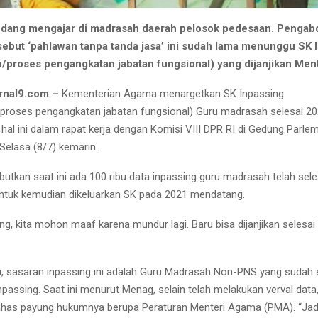
edang mengajar di madrasah daerah pelosok pedesaan. Pengab
sebut ‘pahlawan tanpa tanda jasa’ ini sudah lama menunggu SK 
/proses pengangkatan jabatan fungsional) yang dijanjikan Me
rnal9.com –
Kementerian Agama menargetkan SK Inpassing
proses pengangkatan jabatan fungsional) Guru madrasah selesai 2
al ini dalam rapat kerja dengan Komisi VIII DPR RI di Gedung Parle
Selasa (8/7) kemarin.
kan saat ini ada 100 ribu data inpassing guru madrasah telah selesa
 untuk kemudian dikeluarkan SK pada 2021 mendatang.
ng, kita mohon maaf karena mundur lagi. Baru bisa dijanjikan selesai
i, sasaran inpassing ini adalah Guru Madrasah Non-PNS yang sudah se
npassing. Saat ini menurut Menag, selain telah melakukan verval data
as payung hukumnya berupa Peraturan Menteri Agama (PMA). “Jadi