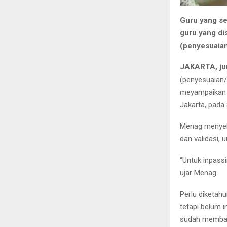
Guru yang s
guru yang di
(penyesuaian
JAKARTA, ju
(penyesuaian/
meyampaikan h
Jakarta, pada 
Menag menyebut
dan validasi,
“Untuk inpassi
ujar Menag.
Perlu diketahu
tetapi belum i
sudah membah