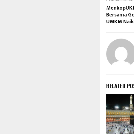
PREVIOUS POST
MenkopUKM 
Bersama Go
UMKM Naik 
RELATED PO