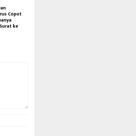
ran
rus Copot
tuanya
Surat ke