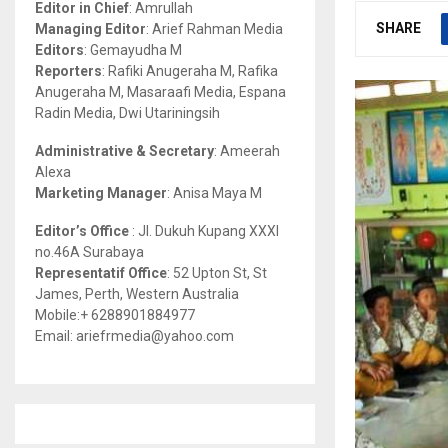
Editor in Chief
: Amrullah
r
R
SHARE
Managing Editor
: Arief Rahman Media
:
Editors
: Gemayudha M
C
Reporters
: Rafiki Anugeraha M, Rafika
Anugeraha M, Masaraafi Media, Espana
H
Radin Media, Dwi Utariningsih
Administrative & Secretary
: Ameerah
Alexa
Marketing Manager
: Anisa Maya M
Editor’s Office
: Jl. Dukuh Kupang XXXI
no.46A Surabaya
Representatif Office
: 52 Upton St, St
James, Perth, Western Australia
Mobile:+ 6288901884977
Email: ariefrmedia@yahoo.com