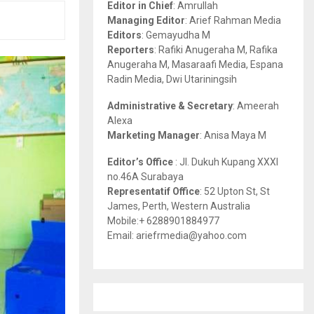
Editor in Chief
: Amrullah
r
R
Managing Editor
: Arief Rahman Media
:
Editors
: Gemayudha M
C
Reporters
: Rafiki Anugeraha M, Rafika
Anugeraha M, Masaraafi Media, Espana
H
Radin Media, Dwi Utariningsih
Administrative & Secretary
: Ameerah
Alexa
Marketing Manager
: Anisa Maya M
Editor’s Office
: Jl. Dukuh Kupang XXXI
no.46A Surabaya
Representatif Office
: 52 Upton St, St
James, Perth, Western Australia
Mobile:+ 6288901884977
Email: ariefrmedia@yahoo.com