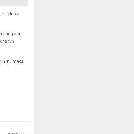
an selesai
an anggaran
k tahun
un ini, maka