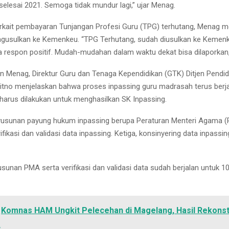
selesai 2021. Semoga tidak mundur lagi,” ujar Menag.
rkait pembayaran Tunjangan Profesi Guru (TPG) terhutang, Menag
usulkan ke Kemenkeu. “TPG Terhutang, sudah diusulkan ke Kemenk
a respon positif. Mudah-mudahan dalam waktu dekat bisa dilaporkan,
 Menag, Direktur Guru dan Tenaga Kependidikan (GTK) Ditjen Pendid
tno menjelaskan bahwa proses inpassing guru madrasah terus berjal
harus dilakukan untuk menghasilkan SK Inpassing.
yusunan payung hukum inpassing berupa Peraturan Menteri Agama (
fikasi dan validasi data inpassing. Ketiga, konsinyering data inpassi
usunan PMA serta verifikasi dan validasi data sudah berjalan untuk 100
Komnas HAM Ungkit Pelecehan di Magelang, Hasil Rekonst
a