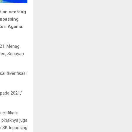
dian seorang
Inpassing
nteri Agama.
021. Menag
men, Senayan
i diverifikasi
 pada 2021,”
rtifikasi,
, pihaknya juga
 SK Inpassing