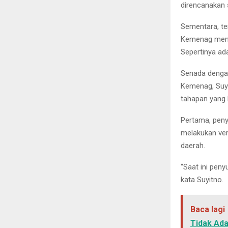
direncanakan 
Sementara, te
Kemenag meng
Sepertinya ad
Senada dengan
Kemenag, Suyi
tahapan yang 
Pertama, pen
melakukan veri
daerah.
“Saat ini peny
kata Suyitno.
Baca lagi
Tidak Ad