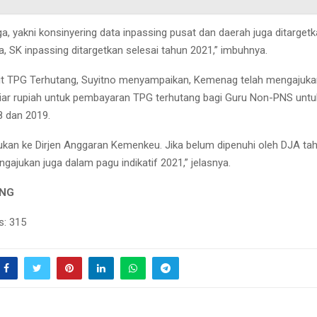
a, yakni konsinyering data inpassing pusat dan daerah juga ditargetk
, SK inpassing ditargetkan selesai tahun 2021,” imbuhnya.
it TPG Terhutang, Suyitno menyampaikan, Kemenag telah mengajuk
iliar rupiah untuk pembayaran TPG terhutang bagi Guru Non-PNS untu
 dan 2019.
jukan ke Dirjen Anggaran Kemenkeu. Jika belum dipenuhi oleh DJA tah
gajukan juga dalam pagu indikatif 2021,” jelasnya.
ING
s:
315