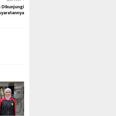
NEXT POST
h Dikunjungi
rsyaratannya