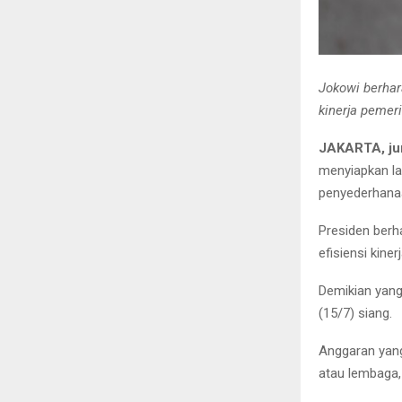
Jokowi berhar
kinerja pemer
JAKARTA, ju
menyiapkan l
penyederhanaa
Presiden berh
efisiensi kin
Demikian yang
(15/7) siang.
Anggaran yang
atau lembaga, 