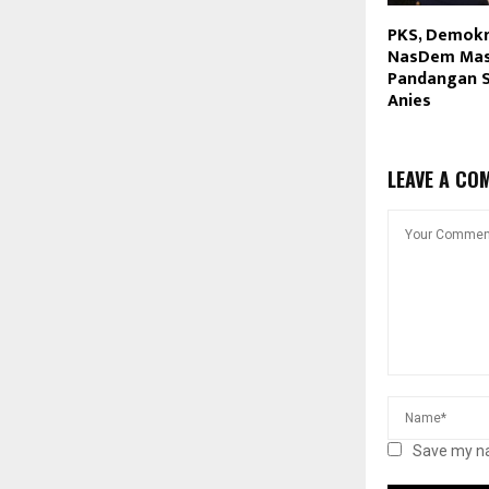
PKS, Demokr
NasDem Mas
Pandangan S
Anies
LEAVE A CO
Save my na