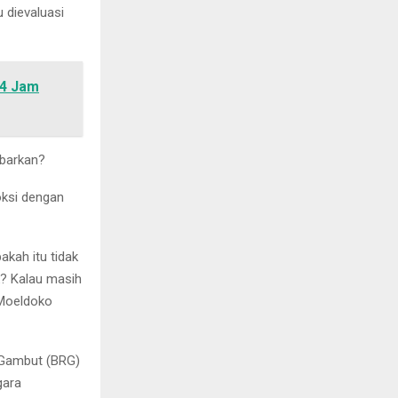
 dievaluasi
 4 Jam
ubarkan?
oksi dengan
akah itu tidak
? Kalau masih
 Moeldoko
 Gambut (BRG)
gara