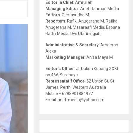
Editor in Chief
: Amrullah
r
R
Managing Editor
: Arief Rahman Media
:
Editors
: Gemayudha M
C
Reporters
: Rafiki Anugeraha M, Rafika
Anugeraha M, Masaraafi Media, Espana
H
Radin Media, Dwi Utariningsih
Administrative & Secretary
: Ameerah
Alexa
Marketing Manager
: Anisa Maya M
Editor’s Office
: Jl. Dukuh Kupang XXXI
no.46A Surabaya
Representatif Office
: 52 Upton St, St
James, Perth, Western Australia
Mobile:+ 6288901884977
Email: ariefrmedia@yahoo.com