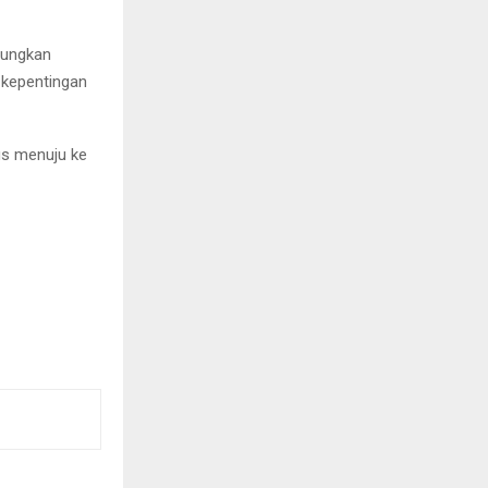
bungkan
 kepentingan
us menuju ke