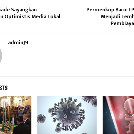
piade Sayangkan
Permenkop Baru: L
n Optimistis Media Lokal
Menjadi Lem
Pembiaya
adminJ9
STS