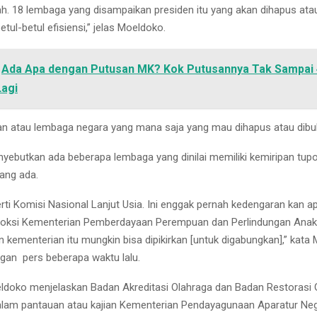
ah. 18 lembaga yang disampaikan presiden itu yang akan dihapus atau
betul-betul efisiensi,” jelas Moeldoko.
Ada Apa dengan Putusan MK? Kok Putusannya Tak Sampai
Lagi
n atau lembaga negara yang mana saja yang mau dihapus atau dib
ebutkan ada beberapa lembaga yang dinilai memiliki kemiripan tup
ang ada.
erti Komisi Nasional Lanjut Usia. Ini enggak pernah kedengaran kan ap
poksi Kementerian Pemberdayaan Perempuan dan Perlindungan Anak
 kementerian itu mungkin bisa dipikirkan [untuk digabungkan],” kata
gan pers beberapa waktu lalu.
oeldoko menjelaskan Badan Akreditasi Olahraga dan Badan Restorasi
lam pantauan atau kajian Kementerian Pendayagunaan Aparatur Ne