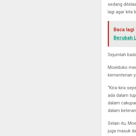
sedang ditela
lagi agar kita 
Baca lagi
Berubah 
Sejumlah bada
Moeldoko meny
kementerian y
“Kira-kira sep
ada dalam tu
dalam cakupan
dalam keteran
Selain itu, M
juga masuk da