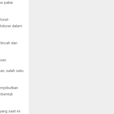
us pakai
torat-
 Jokowi dalam
lincah dan
kowi.
an, salah satu
menyebutkan
erbentuk
ang saat ini