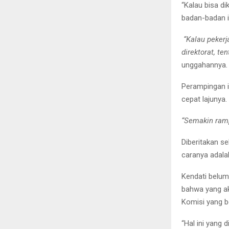
“Kalau bisa di
badan-badan it
“Kalau pekerj
direktorat, te
unggahannya
.
Perampingan i
cepat lajunya.
“Semakin ramp
Diberitakan s
caranya adal
Kendati belum
bahwa yang ak
Komisi yang b
“Hal ini yang