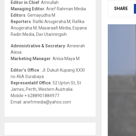
Editor in Chief
: Amrullah
r
R
SHARE
Managing Editor
: Arief Rahman Media
:
Editors
: Gemayudha M
C
Reporters
: Rafiki Anugeraha M, Rafika
Anugeraha M, Masaraafi Media, Espana
H
Radin Media, Dwi Utariningsih
Administrative & Secretary
: Ameerah
Alexa
Marketing Manager
: Anisa Maya M
Editor’s Office
: Jl. Dukuh Kupang XXXI
no.46A Surabaya
Representatif Office
: 52 Upton St, St
James, Perth, Western Australia
Mobile:+ 6288901884977
Email: ariefrmedia@yahoo.com