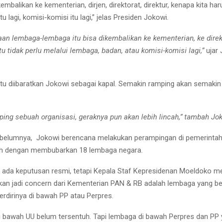
kembalikan ke kementerian, dirjen, direktorat, direktur, kenapa kita har
u lagi, komisi-komisi itu lagi,” jelas Presiden Jokowi.
aan lembaga-lembaga itu bisa dikembalikan ke kementerian, ke direk
ntu tidak perlu melalui lembaga, badan, atau komisi-komisi lagi,”
ujar
tu diibaratkan Jokowi sebagai kapal. Semakin ramping akan semakin 
ing sebuah organisasi, geraknya pun akan lebih lincah,” tambah Jo
ebelumnya, Jokowi berencana melakukan perampingan di pemerintah
ah dengan membubarkan 18 lembaga negara.
 ada keputusan resmi, tetapi Kepala Staf Kepresidenan Moeldoko 
an jadi concern dari Kementerian PAN & RB adalah lembaga yang b
erdirinya di bawah PP atau Perpres.
 di bawah UU belum tersentuh. Tapi lembaga di bawah Perpres dan PP y