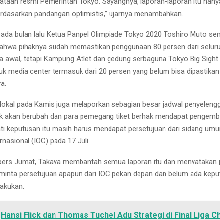
ataan resmi Pemerintah Tokyo. Sayangnya, laporan-laporan itu hany
rdasarkan pandangan optimistis,” ujarnya menambahkan.
ada bulan lalu Ketua Panpel Olimpiade Tokyo 2020 Toshiro Muto se
ahwa pihaknya sudah memastikan penggunaan 80 persen dari seluru
a awal, tetapi Kampung Atlet dan gedung serbaguna Tokyo Big Sight
uk media center termasuk dari 20 persen yang belum bisa dipastikan
a.
lokal pada Kamis juga melaporkan sebagian besar jadwal penyeleng
ak akan berubah dan para pemegang tiket berhak mendapat pengemb
ti keputusan itu masih harus mendapat persetujuan dari sidang um
rnasional (IOC) pada 17 Juli.
pers Jumat, Takaya membantah semua laporan itu dan menyatakan 
minta persetujuan apapun dari IOC pekan depan dan belum ada kep
lakukan.
Hansi Flick dan Thomas Tuchel Adu Strategi di Final Liga 