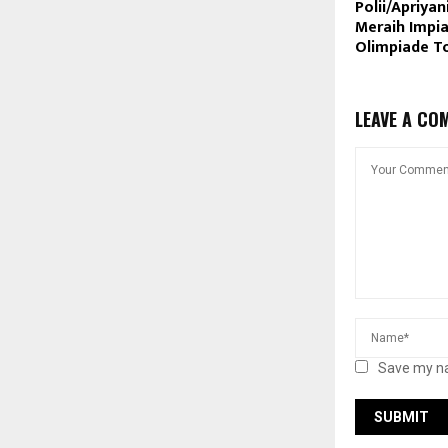
Polii/Apriya
Meraih Impia
Olimpiade T
LEAVE A CO
Save my na