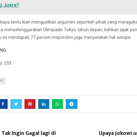
g Juara?
akaya tentu kian menguatkan argumen sejumlah pihak yang meraguk
isa menyelenggarakan Olimpiade Tokyo tahun depan, bahkan jajak pe
ru ini mendapati 77 persen responden juga menyatakan hal serupa.
ING
s:
253
YO
 Tak Ingin Gagal lagi di
Upaya Jokowi 