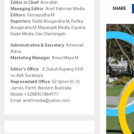
Editor in Chief
: Amrullah
r
R
SHARE
Managing Editor
: Arief Rahman Media
:
Editors
: Gemayudha M
C
Reporters
: Rafiki Anugeraha M, Rafika
Anugeraha M, Masaraafi Media, Espana
H
Radin Media, Dwi Utariningsih
Administrative & Secretary
: Ameerah
Alexa
Marketing Manager
: Anisa Maya M
Editor’s Office
: Jl. Dukuh Kupang XXXI
no.46A Surabaya
Representatif Office
: 52 Upton St, St
James, Perth, Western Australia
Mobile:+ 6288901884977
Email: ariefrmedia@yahoo.com