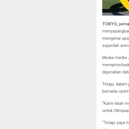
TOKYO, jurn
menyayangkan 
mengenai upay
sejumlah aren
Media-media 
memprioritask
digunakan dal
Tetapi, dalam
bernada optim
“Kami telah m
untuk Olimpia
“Tetapi saya