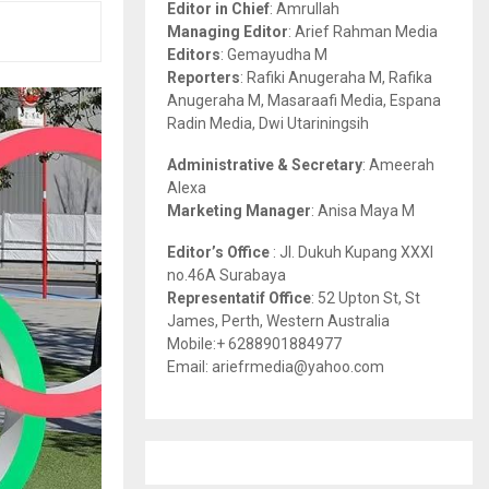
Editor in Chief
: Amrullah
r
R
Managing Editor
: Arief Rahman Media
:
Editors
: Gemayudha M
C
Reporters
: Rafiki Anugeraha M, Rafika
Anugeraha M, Masaraafi Media, Espana
H
Radin Media, Dwi Utariningsih
Administrative & Secretary
: Ameerah
Alexa
Marketing Manager
: Anisa Maya M
Editor’s Office
: Jl. Dukuh Kupang XXXI
no.46A Surabaya
Representatif Office
: 52 Upton St, St
James, Perth, Western Australia
Mobile:+ 6288901884977
Email: ariefrmedia@yahoo.com