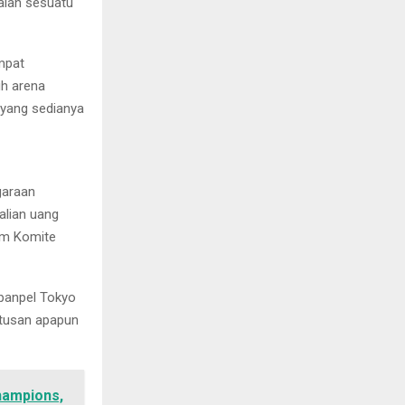
alah sesuatu
mpat
h arena
 yang sedianya
garaan
alian uang
um Komite
panpel Tokyo
utusan apapun
Champions,