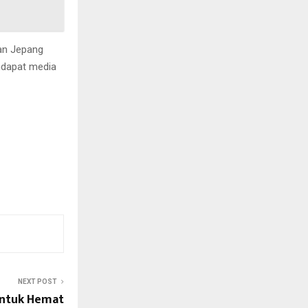
an Jepang
ndapat media
NEXT POST
untuk Hemat