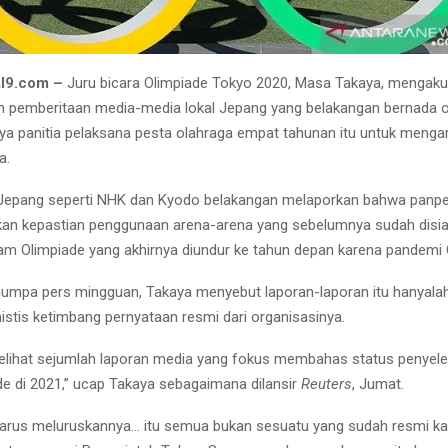
al9.com –
Juru bicara Olimpiade Tokyo 2020, Masa Takaya, mengaku
pemberitaan media-media lokal Jepang yang belakangan bernada o
a panitia pelaksana pesta olahraga empat tahunan itu untuk meng
a.
Jepang seperti NHK dan Kyodo belakangan melaporkan bahwa panpe
an kepastian penggunaan arena-arena yang sebelumnya sudah disi
am Olimpiade yang akhirnya diundur ke tahun depan karena pandemi
 jumpa pers mingguan, Takaya menyebut laporan-laporan itu hanyalah
istis ketimbang pernyataan resmi dari organisasinya.
elihat sejumlah laporan media yang fokus membahas status penyel
de di 2021,” ucap Takaya sebagaimana dilansir
Reuters
, Jumat.
 harus meluruskannya… itu semua bukan sesuatu yang sudah resmi 