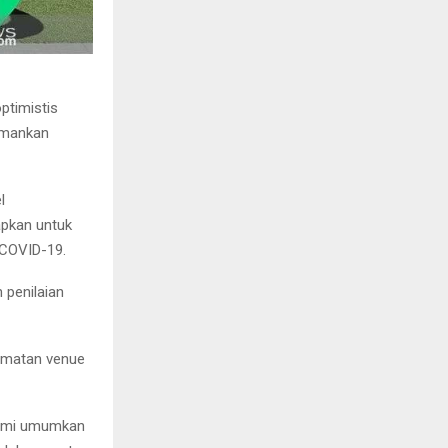
ptimistis
amankan
l
apkan untuk
 COVID-19.
 penilaian
ematan venue
kami umumkan