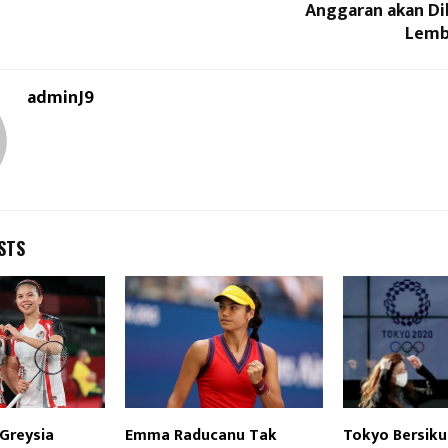
Anggaran akan Di
Lemb
adminJ9
STS
 Greysia
Emma Raducanu Tak
Tokyo Bersik