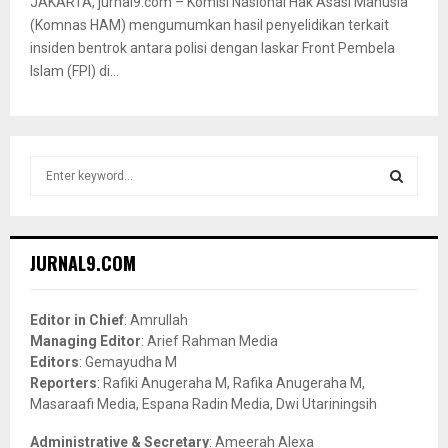
JAKARTA, jurnal9.com – Komisi Nasional Hak Asasi Manusia
(Komnas HAM) mengumumkan hasil penyelidikan terkait
insiden bentrok antara polisi dengan laskar Front Pembela
Islam (FPI) di...
S
e
a
S
r
c
E
JURNAL9.COM
h
f
A
o
Editor in Chief
: Amrullah
r
R
Managing Editor
: Arief Rahman Media
:
Editors
: Gemayudha M
C
Reporters
: Rafiki Anugeraha M, Rafika Anugeraha M,
Masaraafi Media, Espana Radin Media, Dwi Utariningsih
H
Administrative & Secretary
: Ameerah Alexa