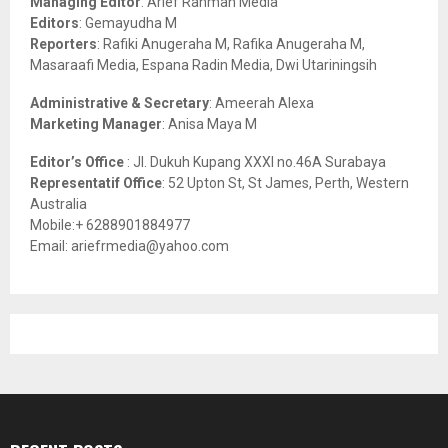
Managing Editor
: Arief Rahman Media
:
Editors
: Gemayudha M
C
Reporters
: Rafiki Anugeraha M, Rafika Anugeraha M,
Masaraafi Media, Espana Radin Media, Dwi Utariningsih
H
Administrative & Secretary
: Ameerah Alexa
Marketing Manager
: Anisa Maya M
Editor’s Office
: Jl. Dukuh Kupang XXXI no.46A Surabaya
Representatif Office
: 52 Upton St, St James, Perth, Western
Australia
Mobile:+ 6288901884977
Email: ariefrmedia@yahoo.com