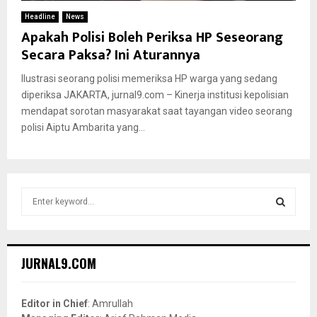
Headline
News
Apakah Polisi Boleh Periksa HP Seseorang
Secara Paksa? Ini Aturannya
Ilustrasi seorang polisi memeriksa HP warga yang sedang
diperiksa JAKARTA, jurnal9.com – Kinerja institusi kepolisian
mendapat sorotan masyarakat saat tayangan video seorang
polisi Aiptu Ambarita yang...
S
e
a
S
r
c
E
JURNAL9.COM
h
f
A
o
Editor in Chief
: Amrullah
r
R