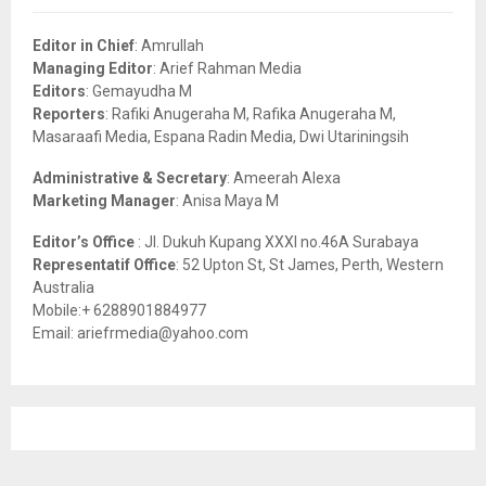
f
A
o
Editor in Chief
: Amrullah
r
R
Managing Editor
: Arief Rahman Media
:
Editors
: Gemayudha M
C
Reporters
: Rafiki Anugeraha M, Rafika Anugeraha M,
Masaraafi Media, Espana Radin Media, Dwi Utariningsih
H
Administrative & Secretary
: Ameerah Alexa
Marketing Manager
: Anisa Maya M
Editor’s Office
: Jl. Dukuh Kupang XXXI no.46A Surabaya
Representatif Office
: 52 Upton St, St James, Perth, Western
Australia
Mobile:+ 6288901884977
Email: ariefrmedia@yahoo.com