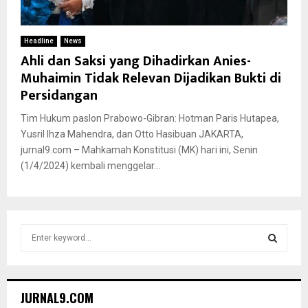
Headline
News
Ahli dan Saksi yang Dihadirkan Anies-
Muhaimin Tidak Relevan Dijadikan Bukti di
Persidangan
Tim Hukum paslon Prabowo-Gibran: Hotman Paris Hutapea,
Yusril Ihza Mahendra, dan Otto Hasibuan JAKARTA,
jurnal9.com – Mahkamah Konstitusi (MK) hari ini, Senin
(1/4/2024) kembali menggelar...
S
e
a
S
r
c
E
JURNAL9.COM
h